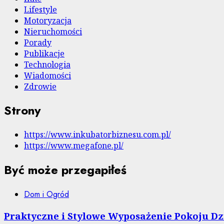
Lifestyle
Motoryzacja
Nieruchomości
Porady
Publikacje
Technologia
Wiadomości
Zdrowie
Strony
https://www.inkubatorbiznesu.com.pl/
https://www.megafone.pl/
Być może przegapiłeś
Dom i Ogród
Praktyczne i Stylowe Wyposażenie Pokoju Dzi