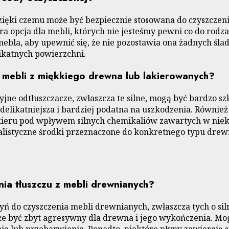
ięki czemu może być bezpiecznie stosowana do czyszczeni
obra opcja dla mebli, których nie jesteśmy pewni co do rod
la, aby upewnić się, że nie pozostawia ona żadnych ślad
ikatnych powierzchni.
mebli z miękkiego drewna lub lakierowanych?
jne odtłuszczacze, zwłaszcza te silne, mogą być bardzo 
st delikatniejsza i bardziej podatna na uszkodzenia. Rów
kieru pod wpływem silnych chemikaliów zawartych w niek
jalistyczne środki przeznaczone do konkretnego typu dre
ia tłuszczu z mebli drewnianych?
ń do czyszczenia mebli drewnianych, zwłaszcza tych o sil
oże być zbyt agresywny dla drewna i jego wykończenia. M