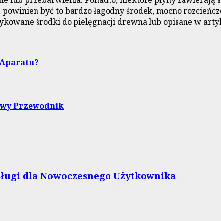
 lub przebarwienia. Ponadto, niektóre płyny zawierają s
tu, powinien być to bardzo łagodny środek, mocno rozcień
kowane środki do pielęgnacji drewna lub opisane w art
 Aparatu?
sowy Przewodnik
bsługi dla Nowoczesnego Użytkownika