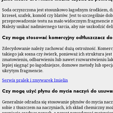
Soda oczyszczona jest stosunkowo łagodnym środkiem, dz
krzeseł, szafek, komód czy blatów. Jest to szczególnie d
przeprowadzenie testu na mało widocznym fragmencie meb
Należy unikać nadmiernego tarcia, aby nie uszkodzić del
Czy mogę stosować komercyjny odtłuszczacz do 
Zdecydowanie należy zachować dużą ostrożność. Komercy
takiego jak sosna czy świerk, ponieważ ich struktura je
zmatowieniu, odbarwieniu lub nawet rozwarstwieniu la
lepiej sięgnąć po łagodniejsze, domowe metody lub spec
ukrytym fragmencie.
Serwis pralek i zmywarek Imielin
Czy mogę użyć płynu do mycia naczyń do usuwan
Generalnie odradza się stosowanie płynów do mycia naczy
sobie z tłuszczem na naczyniach, ich skład chemiczny m