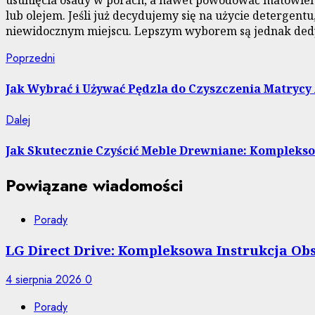
usunięcia osady w porach, a nawet powodować matowienie
lub olejem. Jeśli już decydujemy się na użycie detergen
niewidocznym miejscu. Lepszym wyborem są jednak dedy
Nawigacja
Poprzedni
Poprzedni
wpis:
wpisu
Jak Wybrać i Używać Pędzla do Czyszczenia Matrycy
Następny
Dalej
wpis:
Jak Skutecznie Czyścić Meble Drewniane: Komplek
Powiązane wiadomości
Porady
LG Direct Drive: Kompleksowa Instrukcja O
4 sierpnia 2026
0
Porady