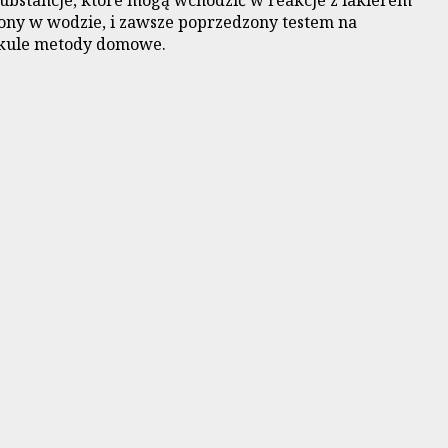
ubstancje, które mogą wchodzić w reakcje z lakierem
czony w wodzie, i zawsze poprzedzony testem na
ykule metody domowe.