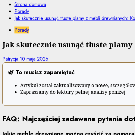
Strona domowa
Porady
Jak skutecznie usunąć tłuste plamy z mebli drewnianych: 
Porady
Jak skutecznie usunąć tłuste plam
Patrycja
10 maja 2026
🌿 To musisz zapamiętać
Artykuł został zaktualizowany o nowe, szczegóło
Zapraszamy do lektury pełnej analizy poniżej.
FAQ: Najczęściej zadawane pytania dot
Jakie meble drewniane można czyścić za pomocą