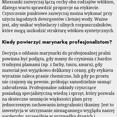
Mieszanki zazwyczaj łączą cechy obu rodzajów włókien,
dlatego warto sprawdzić proporcje na etykiecie.
Czyszczenie punktowe zazwyczaj można wykonać przy
użyciu łagodnych detergentów i letniej wody. Ważne
jest, aby unikać wybielaczy i silnych rozpuszczalników,
które mogą uszkodzić strukturę włókien syntetycznych.
Kiedy powierzyć marynarkę profesjonalistom?
Decyzja o oddaniu marynarki do profesjonalnej pralni
powinna być podjęta, gdy mamy do czynienia z bardzo
trudnymi plamami (np. z farby, tuszu, smaru), gdy
materiał jest wyjątkowo delikatny i cenny, gdy etykieta
wyraźnie zaleca pranie chemiczne, lub gdy po prostu
nie czujemy się pewnie, próbując samodzielnie usunąć
zabrudzenia. Profesjonalne zakłady czyszczące
posiadają specjalistyczną wiedzę i sprzęt, który pozwala
na skuteczne usunięcie większości plam przy
jednoczesnym zachowaniu integralności tkaniny. Jest to
inwestycja w utrzymanie nienagannego wyglądu naszej
garderoby, szczególnie w przypadku drogich i