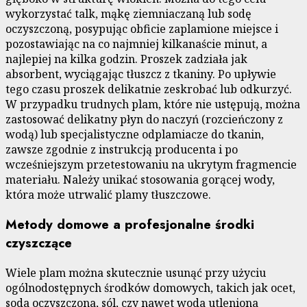
wykorzystać talk, mąkę ziemniaczaną lub sodę
oczyszczoną, posypując obficie zaplamione miejsce i
pozostawiając na co najmniej kilkanaście minut, a
najlepiej na kilka godzin. Proszek zadziała jak
absorbent, wyciągając tłuszcz z tkaniny. Po upływie
tego czasu proszek delikatnie zeskrobać lub odkurzyć.
W przypadku trudnych plam, które nie ustępują, można
zastosować delikatny płyn do naczyń (rozcieńczony z
wodą) lub specjalistyczne odplamiacze do tkanin,
zawsze zgodnie z instrukcją producenta i po
wcześniejszym przetestowaniu na ukrytym fragmencie
materiału. Należy unikać stosowania gorącej wody,
która może utrwalić plamy tłuszczowe.
Metody domowe a profesjonalne środki
czyszczące
Wiele plam można skutecznie usunąć przy użyciu
ogólnodostępnych środków domowych, takich jak ocet,
soda oczyszczona, sól, czy nawet woda utleniona