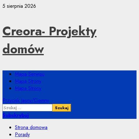
Przejdź
5 sierpnia 2026
do
treści
Creora- Projekty
domów
Menu
Mapa Serwisu
główne
Mapa Strony
Mapa Strony
Przycisk Jasny/Ciemny
Szukaj:
Subskrybuj
Strona domowa
Porady