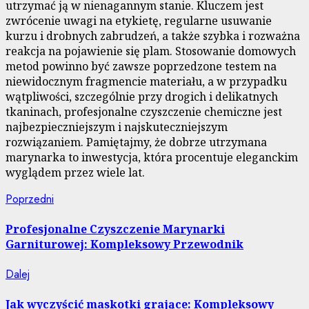
utrzymać ją w nienagannym stanie. Kluczem jest
zwrócenie uwagi na etykietę, regularne usuwanie
kurzu i drobnych zabrudzeń, a także szybka i rozważna
reakcja na pojawienie się plam. Stosowanie domowych
metod powinno być zawsze poprzedzone testem na
niewidocznym fragmencie materiału, a w przypadku
wątpliwości, szczególnie przy drogich i delikatnych
tkaninach, profesjonalne czyszczenie chemiczne jest
najbezpieczniejszym i najskuteczniejszym
rozwiązaniem. Pamiętajmy, że dobrze utrzymana
marynarka to inwestycja, która procentuje eleganckim
wyglądem przez wiele lat.
Nawigacja
Poprzedni
Poprzedni
wpis:
wpisu
Profesjonalne Czyszczenie Marynarki
Garniturowej: Kompleksowy Przewodnik
Następny
Dalej
wpis:
Jak wyczyścić maskotki grające: Kompleksowy