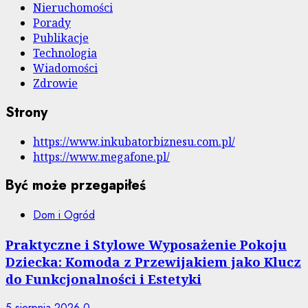
Nieruchomości
Porady
Publikacje
Technologia
Wiadomości
Zdrowie
Strony
https://www.inkubatorbiznesu.com.pl/
https://www.megafone.pl/
Być może przegapiłeś
Dom i Ogród
Praktyczne i Stylowe Wyposażenie Pokoju
Dziecka: Komoda z Przewijakiem jako Klucz
do Funkcjonalności i Estetyki
5 sierpnia 2026
0