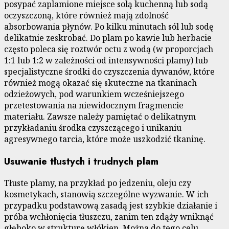
posypać zaplamione miejsce solą kuchenną lub sodą
oczyszczoną, które również mają zdolność
absorbowania płynów. Po kilku minutach sól lub sodę
delikatnie zeskrobać. Do plam po kawie lub herbacie
często poleca się roztwór octu z wodą (w proporcjach
1:1 lub 1:2 w zależności od intensywności plamy) lub
specjalistyczne środki do czyszczenia dywanów, które
również mogą okazać się skuteczne na tkaninach
odzieżowych, pod warunkiem wcześniejszego
przetestowania na niewidocznym fragmencie
materiału. Zawsze należy pamiętać o delikatnym
przykładaniu środka czyszczącego i unikaniu
agresywnego tarcia, które może uszkodzić tkaninę.
Usuwanie tłustych i trudnych plam
Tłuste plamy, na przykład po jedzeniu, oleju czy
kosmetykach, stanowią szczególne wyzwanie. W ich
przypadku podstawową zasadą jest szybkie działanie i
próba wchłonięcia tłuszczu, zanim ten zdąży wniknąć
głęboko w strukturę włókien. Można do tego celu