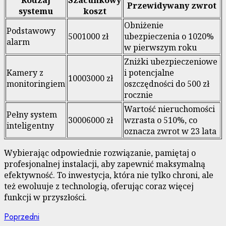
Rodzaj
Szacunkowy
Przewidywany zwrot
systemu
koszt
Obniżenie
Podstawowy
5001000 zł
ubezpieczenia o 1020%
alarm
w pierwszym roku
Zniżki ubezpieczeniowe
Kamery z
i potencjalne
10003000 zł
monitoringiem
oszczędności do 500 zł
rocznie
Wartość nieruchomości
Pełny system
30006000 zł
wzrasta o 510%, co
inteligentny
oznacza zwrot w 23 lata
Wybierając odpowiednie rozwiązanie, pamiętaj o
profesjonalnej instalacji, aby zapewnić maksymalną
efektywność. To inwestycja, która nie tylko chroni, ale
też ewoluuje z technologią, oferując coraz więcej
funkcji w przyszłości.
Nawigacja
Poprzedni
Poprzedni