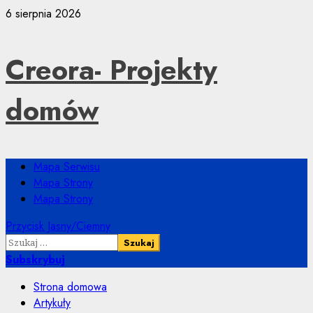
Przejdź
6 sierpnia 2026
do
treści
Creora- Projekty
domów
Menu
Mapa Serwisu
główne
Mapa Strony
Mapa Strony
Przycisk Jasny/Ciemny
Szukaj:
Subskrybuj
Strona domowa
Artykuły