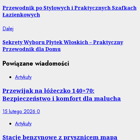
wpis:
wpisu
Przewodnik po Stylowych i Praktycznych Szafkach
Łazienkowych
Następny
Dalej
wpis:
Sekrety Wyboru Płytek Włoskich – Praktyczny
Przewodnik dla Domu
Powiązane wiadomości
Artykuły
Przewijak na łóżeczko 140×70:
Bezpieczeństwo i komfort dla malucha
15 lutego 2026
0
Artykuły
Stacje benzynowe z prysznicem mapa