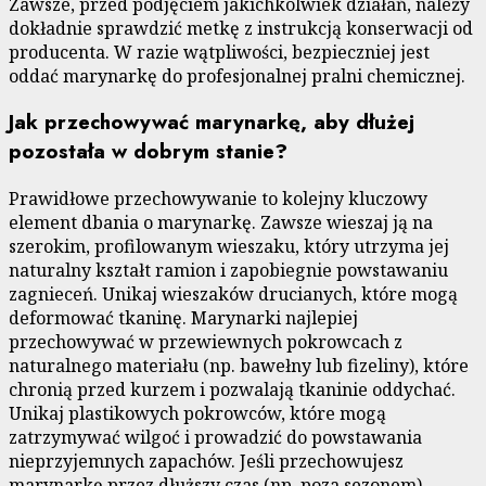
Zawsze, przed podjęciem jakichkolwiek działań, należy
dokładnie sprawdzić metkę z instrukcją konserwacji od
producenta. W razie wątpliwości, bezpieczniej jest
oddać marynarkę do profesjonalnej pralni chemicznej.
Jak przechowywać marynarkę, aby dłużej
pozostała w dobrym stanie?
Prawidłowe przechowywanie to kolejny kluczowy
element dbania o marynarkę. Zawsze wieszaj ją na
szerokim, profilowanym wieszaku, który utrzyma jej
naturalny kształt ramion i zapobiegnie powstawaniu
zagnieceń. Unikaj wieszaków drucianych, które mogą
deformować tkaninę. Marynarki najlepiej
przechowywać w przewiewnych pokrowcach z
naturalnego materiału (np. bawełny lub fizeliny), które
chronią przed kurzem i pozwalają tkaninie oddychać.
Unikaj plastikowych pokrowców, które mogą
zatrzymywać wilgoć i prowadzić do powstawania
nieprzyjemnych zapachów. Jeśli przechowujesz
marynarkę przez dłuższy czas (np. poza sezonem),