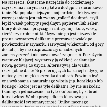
Na szczęście, skuteczne narzędzia do codziennego
czyszczenia marynarki są łatwo dostępne i stosunkowo
tanie. Najpopularniejszym i najbardziej efektywnym
rozwiązaniem jest tak zwany „roller” do ubrań, czyli
lepki wałek pokryty specjalnym papierem lub żelem,
który doskonale przyciąga i zatrzymuje kurz, włosy,
sierść czy drobne nitki. Używanie go jest niezwykle
proste: wystarczy delikatnie przesuwać wałek po
powierzchni marynarki, zazwyczaj w kierunku od góry
do dołu, aby nie rozpraszać zgromadzonych
zanieczyszczeń i nie powodować zagnieceń. Po zużyciu
warstwy klejącej, wystarczy ją odkleić, odsłaniając
nową, gotową do użycia. Alternatywą dla wałka,
szczególnie dla osób preferujących bardziej tradycyjne
metody, jest miękka szczotka do ubrań. Powinna być
ona wykonana z naturalnego włosia (np. końskiego lub
koziego), które jest na tyle delikatne, by nie uszkodzić
tkaniny, a jednocześnie na tyle skuteczne, by zebrać
kurz i włosy. W obu przypadkach kluczowa jest
delikatność i systematyczność. Unikaj mocnego