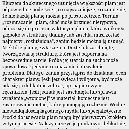
Kluczem do skutecznego usunięcia większości plam jest
odpowiednie podejście i, co najważniejsze, zrozumienie,
że nie każdą plamę można po prostu zetrzeć. Termin
„rozmrażanie” plam, choć może brzmieć nietypowo,
odnosi się do procesu, w którym plama, która wniknęła
głęboko w strukturę tkaniny lub zaschła, musi zostać
najpierw „rozluźniona”, zanim będzie można ją usunąć.
Niektóre plamy, zwłaszcza te tłuste lub zaschnięte,
tworzą zwartą strukturę, która jest odporna na
bezpośrednie tarcie. Próba jej starcia na sucho może
spowodować jedynie rozmazanie i utrwalenie
problemu. Dlatego, zanim przystąpisz do działania, oceń
charakter plamy. Jeśli jest świeża i wilgotna, być może
uda się ją delikatnie zebrać, np. papierowym
ręcznikiem. Jeśli jednak jest zaschnięta lub sprawia
wrażenie „wtopionej” w materiał, konieczne jest
zastosowanie metod, które pomogą ją rozluźnić. Woda z
niewielką ilością łagodnego mydła lub specjalistyczne
środki do usuwania plam mogą być pierwszym krokiem
w tym procesie. Należy nałożyć je punktowo, delikatnie,