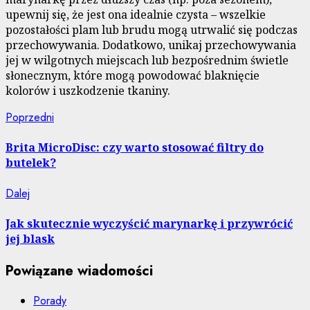
upewnij się, że jest ona idealnie czysta – wszelkie
pozostałości plam lub brudu mogą utrwalić się podczas
przechowywania. Dodatkowo, unikaj przechowywania
jej w wilgotnych miejscach lub bezpośrednim świetle
słonecznym, które mogą powodować blaknięcie
kolorów i uszkodzenie tkaniny.
Nawigacja
Poprzedni
Poprzedni
wpis:
wpisu
Brita MicroDisc: czy warto stosować filtry do
butelek?
Następny
Dalej
wpis:
Jak skutecznie wyczyścić marynarkę i przywrócić
jej blask
Powiązane wiadomości
Porady