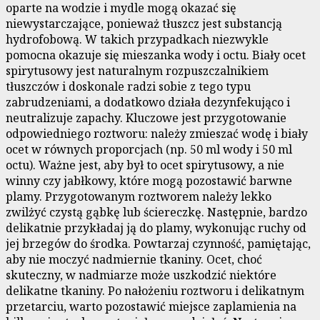
oparte na wodzie i mydle mogą okazać się
niewystarczające, ponieważ tłuszcz jest substancją
hydrofobową. W takich przypadkach niezwykle
pomocna okazuje się mieszanka wody i octu. Biały ocet
spirytusowy jest naturalnym rozpuszczalnikiem
tłuszczów i doskonale radzi sobie z tego typu
zabrudzeniami, a dodatkowo działa dezynfekująco i
neutralizuje zapachy. Kluczowe jest przygotowanie
odpowiedniego roztworu: należy zmieszać wodę i biały
ocet w równych proporcjach (np. 50 ml wody i 50 ml
octu). Ważne jest, aby był to ocet spirytusowy, a nie
winny czy jabłkowy, które mogą pozostawić barwne
plamy. Przygotowanym roztworem należy lekko
zwilżyć czystą gąbkę lub ściereczkę. Następnie, bardzo
delikatnie przykładaj ją do plamy, wykonując ruchy od
jej brzegów do środka. Powtarzaj czynność, pamiętając,
aby nie moczyć nadmiernie tkaniny. Ocet, choć
skuteczny, w nadmiarze może uszkodzić niektóre
delikatne tkaniny. Po nałożeniu roztworu i delikatnym
przetarciu, warto pozostawić miejsce zaplamienia na