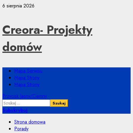
Przejdź
6 sierpnia 2026
do
treści
Creora- Projekty
domów
Menu
Mapa Serwisu
główne
Mapa Strony
Mapa Strony
Przycisk Jasny/Ciemny
Szukaj:
Subskrybuj
Strona domowa
Porady