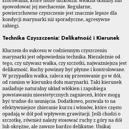
szorowania, które może uszkodzić włókna tkaniny lub
spowodować jej mechacenie. Regularne,
powierzchowne czyszczenie jest znacznie lepsze dla
kondycji marynarki niż sporadyczne, agresywne
zabiegi.
Technika Czyszczenia: Delikatność i Kierunek
Kluczem do sukcesu w codziennym czyszczeniu
marynarki jest odpowiednia technika. Niezależnie od
tego, czy używasz wałka, czy szczotki, najważniejsza jest
delikatność. Ruchy powinny być płynne i kontrolowane.
W przypadku wałka, zaleca się przesuwanie go w dół,
od ramion w kierunku dołu marynarki. Taki kierunek
naśladuje naturalny układ włókien i zapobiega
powstawaniu nieestetycznych zagnieceń, które mogą
być trudne do usunięcia. Dodatkowo, pozwala to na
efektywniejsze zbieranie kurzu i włosów, które często
opadają w dół pod wpływem grawitacji. Jeśli chodzi o
szczotkę, również należy stosować ruchy z góry na dół
lub okrężne, ale zawsze bardzo delikatne. Unikaj