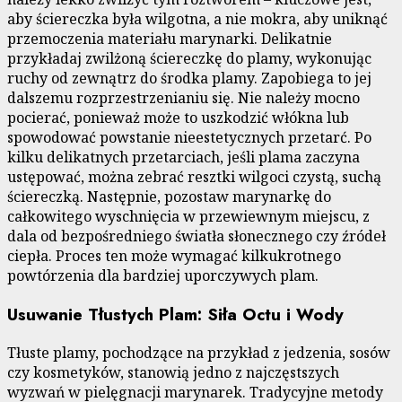
aby ściereczka była wilgotna, a nie mokra, aby uniknąć
przemoczenia materiału marynarki. Delikatnie
przykładaj zwilżoną ściereczkę do plamy, wykonując
ruchy od zewnątrz do środka plamy. Zapobiega to jej
dalszemu rozprzestrzenianiu się. Nie należy mocno
pocierać, ponieważ może to uszkodzić włókna lub
spowodować powstanie nieestetycznych przetarć. Po
kilku delikatnych przetarciach, jeśli plama zaczyna
ustępować, można zebrać resztki wilgoci czystą, suchą
ściereczką. Następnie, pozostaw marynarkę do
całkowitego wyschnięcia w przewiewnym miejscu, z
dala od bezpośredniego światła słonecznego czy źródeł
ciepła. Proces ten może wymagać kilkukrotnego
powtórzenia dla bardziej uporczywych plam.
Usuwanie Tłustych Plam: Siła Octu i Wody
Tłuste plamy, pochodzące na przykład z jedzenia, sosów
czy kosmetyków, stanowią jedno z najczęstszych
wyzwań w pielęgnacji marynarek. Tradycyjne metody