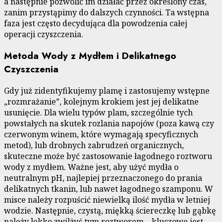
a następnie pozwolić im działać przez określony czas,
zanim przystąpimy do dalszych czynności. Ta wstępna
faza jest często decydująca dla powodzenia całej
operacji czyszczenia.
Metoda Wody z Mydłem i Delikatnego
Czyszczenia
Gdy już zidentyfikujemy plamę i zastosujemy wstępne
„rozmrażanie”, kolejnym krokiem jest jej delikatne
usunięcie. Dla wielu typów plam, szczególnie tych
powstałych na skutek rozlania napojów (poza kawą czy
czerwonym winem, które wymagają specyficznych
metod), lub drobnych zabrudzeń organicznych,
skuteczne może być zastosowanie łagodnego roztworu
wody z mydłem. Ważne jest, aby użyć mydła o
neutralnym pH, najlepiej przeznaczonego do prania
delikatnych tkanin, lub nawet łagodnego szamponu. W
misce należy rozpuścić niewielką ilość mydła w letniej
wodzie. Następnie, czystą, miękką ściereczkę lub gąbkę
należy lekko zwilżyć tym roztworem – kluczowe jest,