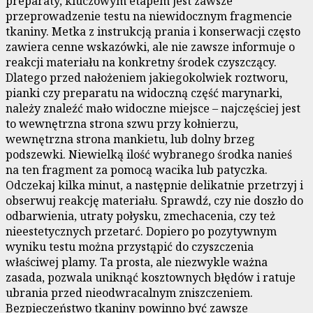
preparaty, kluczowym etapem jest zawsze
przeprowadzenie testu na niewidocznym fragmencie
tkaniny. Metka z instrukcją prania i konserwacji często
zawiera cenne wskazówki, ale nie zawsze informuje o
reakcji materiału na konkretny środek czyszczący.
Dlatego przed nałożeniem jakiegokolwiek roztworu,
pianki czy preparatu na widoczną część marynarki,
należy znaleźć mało widoczne miejsce – najczęściej jest
to wewnętrzna strona szwu przy kołnierzu,
wewnętrzna strona mankietu, lub dolny brzeg
podszewki. Niewielką ilość wybranego środka nanieś
na ten fragment za pomocą wacika lub patyczka.
Odczekaj kilka minut, a następnie delikatnie przetrzyj i
obserwuj reakcję materiału. Sprawdź, czy nie doszło do
odbarwienia, utraty połysku, zmechacenia, czy też
nieestetycznych przetarć. Dopiero po pozytywnym
wyniku testu można przystąpić do czyszczenia
właściwej plamy. Ta prosta, ale niezwykle ważna
zasada, pozwala uniknąć kosztownych błędów i ratuje
ubrania przed nieodwracalnym zniszczeniem.
Bezpieczeństwo tkaniny powinno być zawsze