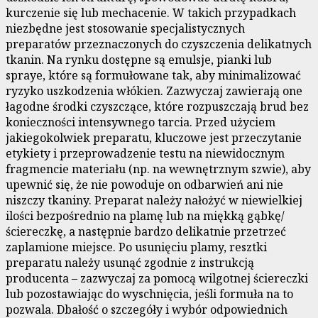
kurczenie się lub mechacenie. W takich przypadkach
niezbędne jest stosowanie specjalistycznych
preparatów przeznaczonych do czyszczenia delikatnych
tkanin. Na rynku dostępne są emulsje, pianki lub
spraye, które są formułowane tak, aby minimalizować
ryzyko uszkodzenia włókien. Zazwyczaj zawierają one
łagodne środki czyszczące, które rozpuszczają brud bez
konieczności intensywnego tarcia. Przed użyciem
jakiegokolwiek preparatu, kluczowe jest przeczytanie
etykiety i przeprowadzenie testu na niewidocznym
fragmencie materiału (np. na wewnętrznym szwie), aby
upewnić się, że nie powoduje on odbarwień ani nie
niszczy tkaniny. Preparat należy nałożyć w niewielkiej
ilości bezpośrednio na plamę lub na miękką gąbkę/
ściereczkę, a następnie bardzo delikatnie przetrzeć
zaplamione miejsce. Po usunięciu plamy, resztki
preparatu należy usunąć zgodnie z instrukcją
producenta – zazwyczaj za pomocą wilgotnej ściereczki
lub pozostawiając do wyschnięcia, jeśli formuła na to
pozwala. Dbałość o szczegóły i wybór odpowiednich