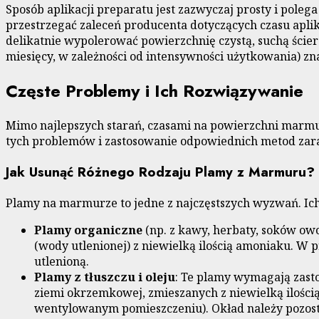
Sposób aplikacji preparatu jest zazwyczaj prosty i pole
przestrzegać zaleceń producenta dotyczących czasu aplik
delikatnie wypolerować powierzchnię czystą, suchą ścier
miesięcy, w zależności od intensywności użytkowania) zn
Częste Problemy i Ich Rozwiązywanie
Mimo najlepszych starań, czasami na powierzchni marmu
tych problemów i zastosowanie odpowiednich metod zara
Jak Usunąć Różnego Rodzaju Plamy z Marmuru?
Plamy na marmurze to jedne z najczęstszych wyzwań. Ic
Plamy organiczne
(np. z kawy, herbaty, soków ow
(wody utlenionej) z niewielką ilością amoniaku. 
utlenioną.
Plamy z tłuszczu i oleju
: Te plamy wymagają zasto
ziemi okrzemkowej, zmieszanych z niewielką ilością
wentylowanym pomieszczeniu). Okład należy pozosta