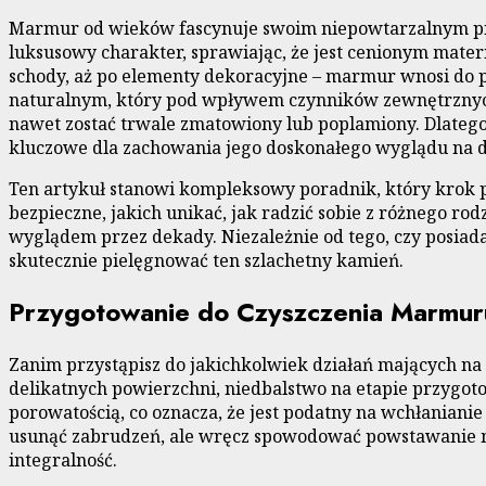
Marmur od wieków fascynuje swoim niepowtarzalnym pięk
luksusowy charakter, sprawiając, że jest cenionym mat
schody, aż po elementy dekoracyjne – marmur wnosi do pr
naturalnym, który pod wpływem czynników zewnętrznych, 
nawet zostać trwale zmatowiony lub poplamiony. Dlatego 
kluczowe dla zachowania jego doskonałego wyglądu na dł
Ten artykuł stanowi kompleksowy poradnik, który krok 
bezpieczne, jakich unikać, jak radzić sobie z różnego r
wyglądem przez dekady. Niezależnie od tego, czy posia
skutecznie pielęgnować ten szlachetny kamień.
Przygotowanie do Czyszczenia Marmur
Zanim przystąpisz do jakichkolwiek działań mających n
delikatnych powierzchni, niedbalstwo na etapie przygot
porowatością, co oznacza, że jest podatny na wchłaniani
usunąć zabrudzeń, ale wręcz spowodować powstawanie ni
integralność.