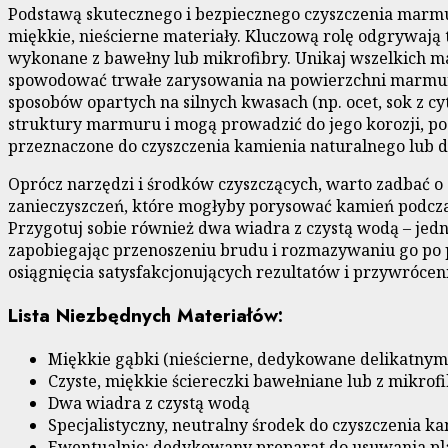
Podstawą skutecznego i bezpiecznego czyszczenia marmur
miękkie, nieścierne materiały. Kluczową rolę odgrywają t
wykonane z bawełny lub mikrofibry. Unikaj wszelkich mat
spowodować trwałe zarysowania na powierzchni marmur
sposobów opartych na silnych kwasach (np. ocet, sok z c
struktury marmuru i mogą prowadzić do jego korozji, pozo
przeznaczone do czyszczenia kamienia naturalnego lub d
Oprócz narzędzi i środków czyszczących, warto zadbać o o
zanieczyszczeń, które mogłyby porysować kamień podczas 
Przygotuj sobie również dwa wiadra z czystą wodą – jedn
zapobiegając przenoszeniu brudu i rozmazywaniu go po 
osiągnięcia satysfakcjonujących rezultatów i przywrócen
Lista Niezbędnych Materiałów:
Miękkie gąbki (nieścierne, dedykowane delikatny
Czyste, miękkie ściereczki bawełniane lub z mikrof
Dwa wiadra z czystą wodą
Specjalistyczny, neutralny środek do czyszczenia k
Ewentualnie: dedykowany preparat do usuwania pl