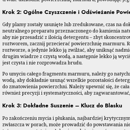
Krok 2: Ogólne Czyszczenie i Odświeżanie Powi
Gdy plamy zostały usunięte lub zredukowane, czas na do
neutralnego preparatu przeznaczonego do kamienia natur
aby nie przesadzić z ilością detergentu – zbyt skoncent
roztworem, zacznij przecierać powierzchnię marmuru. Ru
roztworze, a jedynie lekko ją zwilżać, aby uniknąć na
drugim wiadrze z czystą wodą, a następnie lekko ją wyci
jest czysta i nie rozprowadza brudu.
Po umyciu całego fragmentu marmuru, należy go natychmia
wodą, aby dokładnie usunąć wszelkie pozostałości deter
do zmatowienia powierzchni. Należy upewnić się, że cał
również precyzji i systematyczności, aby zagwarantować
Krok 3: Dokładne Suszenie – Klucz do Blasku
Po zakończeniu mycia i płukania, najbardziej krytyczn
zwłaszcza w porach, może prowadzić do powstawania nie