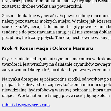
też, zaraz po ostatnim płukaniu, należy sięgnąć po czyst
zostawiać drobne włókna na powierzchni.
Zacznij delikatnie wycierać całą powierzchnię marmuru, 
należy pozostawiać mokrych miejsc. W miarę jak ściereczk
ściereczki. Wycieraj aż do momentu, gdy powierzchnia b
tendencję do pozostawiania smug, jeśli nie zostaną dok
pożądany, lustrzany połysk. Ten etap jest równie ważny
Krok 4: Konserwacja i Ochrona Marmuru
Czyszczenie to jedno, ale utrzymanie marmuru w doskon
twardości, jest wrażliwy na działanie czynników zewnęt
zarysowania. Dlatego też, po dokładnym wyczyszczeniu i 
Na rynku dostępne są różnorodne środki, od wosków po
preparatu zależy od rodzaju wykończenia marmuru (pole
niewidzialną, hydrofobową warstwę ochronną, która utr
olejach. Woski natomiast mogą przywrócić głębię koloru i
tabletki czyszczące krups