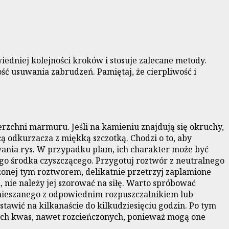
iedniej kolejności kroków i stosuje zalecane metody.
ć usuwania zabrudzeń. Pamiętaj, że cierpliwość i
rzchni marmuru. Jeśli na kamieniu znajdują się okruchy,
ą odkurzacza z miękką szczotką. Chodzi o to, aby
wania rys. W przypadku plam, ich charakter może być
go środka czyszczącego. Przygotuj roztwór z neutralnego
żonej tym roztworem, delikatnie przetrzyj zaplamione
a, nie należy jej szorować na siłę. Warto spróbować
 zmieszanego z odpowiednim rozpuszczalnikiem lub
tawić na kilkanaście do kilkudziesięciu godzin. Po tym
ących kwas, nawet rozcieńczonych, ponieważ mogą one