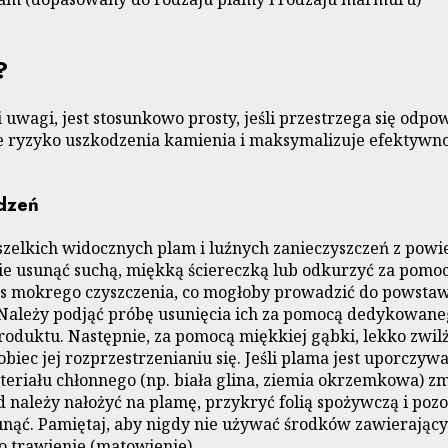
?
wagi, jest stosunkowo prosty, jeśli przestrzega się odpow
e ryzyko uszkodzenia kamienia i maksymalizuje efektywnoś
dzeń
zelkich widocznych plam i luźnych zanieczyszczeń z powie
nie usunąć suchą, miękką ściereczką lub odkurzyć za pomoc
zas mokrego czyszczenia, co mogłoby prowadzić do powsta
 Należy podjąć próbę usunięcia ich za pomocą dedykowane
roduktu. Następnie, za pomocą miękkiej gąbki, lekko zwil
biec jej rozprzestrzenianiu się. Jeśli plama jest uporczyw
materiału chłonnego (np. biała glina, ziemia okrzemkowa)
ależy nałożyć na plamę, przykryć folią spożywczą i pozos
 usunąć. Pamiętaj, aby nigdy nie używać środków zawieraj
 trawienie (matowienie).