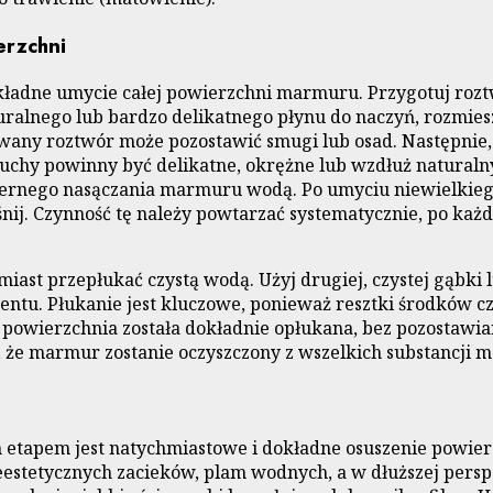
erzchni
kładne umycie całej powierzchni marmuru. Przygotuj rozt
alnego lub bardzo delikatnego płynu do naczyń, rozmiesza
rowany roztwór może pozostawić smugi lub osad. Następnie
chy powinny być delikatne, okrężne lub wzdłuż naturalny
dmiernego nasączania marmuru wodą. Po umyciu niewielkie
śnij. Czynność tę należy powtarzać systematycznie, po ka
st przepłukać czystą wodą. Użyj drugiej, czystej gąbki lu
gentu. Płukanie jest kluczowe, ponieważ resztki środków 
a powierzchnia została dokładnie opłukana, bez pozostawi
, że marmur zostanie oczyszczony z wszelkich substancji 
ym etapem jest natychmiastowe i dokładne osuszenie powi
estetycznych zacieków, plam wodnych, a w dłuższej persp