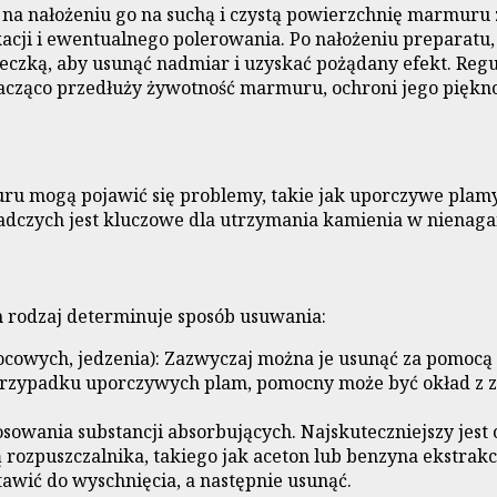
ga na nałożeniu go na suchą i czystą powierzchnię marmuru
acji i ewentualnego polerowania. Po nałożeniu preparatu,
eczką, aby usunąć nadmiar i uzyskać pożądany efekt. Regu
acząco przedłuży żywotność marmuru, ochroni jego piękno 
ru mogą pojawić się problemy, takie jak uporczywe plamy
dczych jest kluczowe dla utrzymania kamienia w nienaga
h rodzaj determinuje sposób usuwania:
ocowych, jedzenia): Zazwyczaj można je usunąć za pomoc
W przypadku uporczywych plam, pomocny może być okład z 
sowania substancji absorbujących. Najskuteczniejszy jest
 rozpuszczalnika, takiego jak aceton lub benzyna ekstrak
wić do wyschnięcia, a następnie usunąć.