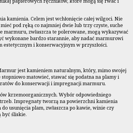
 Unikaj papierowych ręczników, które mogą się rwać i
a kamienia. Celem jest wchłonięcie całej wilgoci. Nie
 mieć pod ręką co najmniej dwie lub trzy czyste, suche
dzaje marmuru, zwłaszcza te polerowane, mogą wykazywać
o być wykonane bardzo starannie, aby nadać marmurowi
m estetycznym i konserwacyjnym w przyszłości.
Marmur jest kamieniem naturalnym, który, mimo swojej
 stopniowo matowieć, stawać się podatna na plamy i
paratów do konserwacji i impregnacji marmuru.
ązków krzemoorganicznych. Wybór odpowiedniego
trzeb. Impregnaty tworzą na powierzchni kamienia
do usunięcia plam, zwłaszcza po kawie, winie czy
być śliskie.