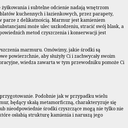
 żyłkowania i subtelne odcienie nadają wnętrzom
blatów kuchennych i łazienkowych, przez parapety,
 w parze z delikatnością. Marmur jest kamieniem
stancjami może ulec uszkodzeniu, stracić swój blask, a
powiednich metod czyszczenia i konserwacji jest
yszczenia marmuru. Omówimy, jakie środki są
owe powierzchnie, aby służyły Ci i zachwycały swoim
koracyjne, wiedza zawarta w tym przewodniku pomoże Ci
 przygotowanie. Podobnie jak w przypadku wielu
ur, będący skałą metamorficzną, charakteryzuje się
lub nieodpowiednie środki czyszczące mogą nie tylko nie
óre osłabią strukturę kamienia i naruszą jego