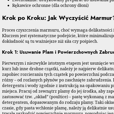
Rękawice ochronne (dla ochrony dłoni)
Krok po Kroku: Jak Wyczyścić Marmur
Proces czyszczenia marmuru, choć wymaga delikatności i u
Kluczem jest systematyczne podejście, które minimalizuj
dokładność są tu ważniejsze niż siła czy pośpiech.
Krok 1: Usuwanie Plam i Powierzchownych Zabru
Pierwszym i niezwykle istotnym etapem jest usunięcie ws
kurz lub inne drobne cząstki, należy je najpierw delikat
zapobiec rozcieraniu tych cząstek po powierzchni podc
różny – od rozlanych płynów po zaschnięte zabrudzenia.
detergentu i wody zgodnie z instrukcją na opakowaniu p
miejsca. Pracuj od zewnątrz plamy do jej środka, aby zapo
zastosować tzw. „okład” (poultice) – pastę wykonaną z 
detergentem, dopasowanym do rodzaju plamy. Taki okład n
czasie, gdy pasta wchłonie plamę, należy ją delikatnie
trwale uszkodzić powierzchnię marmuru, powodując jego