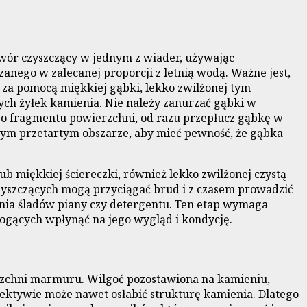
wór czyszczący w jednym z wiader, używając
nego w zalecanej proporcji z letnią wodą. Ważne jest,
, za pomocą miękkiej gąbki, lekko zwilżonej tym
ch żyłek kamienia. Nie należy zanurzać gąbki w
go fragmentu powierzchni, od razu przepłucz gąbkę w
żdym przetartym obszarze, aby mieć pewność, że gąbka
b miękkiej ściereczki, również lekko zwilżonej czystą
czyszczących mogą przyciągać brud i z czasem prowadzić
ania śladów piany czy detergentu. Ten etap wymaga
mogących wpłynąć na jego wygląd i kondycję.
erzchni marmuru. Wilgoć pozostawiona na kamieniu,
ektywie może nawet osłabić strukturę kamienia. Dlatego