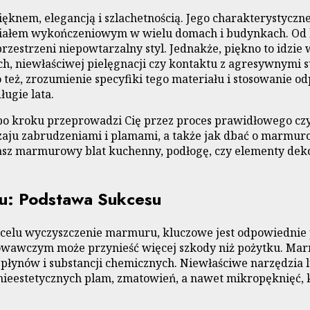
nem, elegancją i szlachetnością. Jego charakterystyczne
eriałem wykończeniowym w wielu domach i budynkach. Od 
zestrzeni niepowtarzalny styl. Jednakże, piękno to idzie
niewłaściwej pielęgnacji czy kontaktu z agresywnymi sub
też, zrozumienie specyfiki tego materiału i stosowanie od
ugie lata.
po kroku przeprowadzi Cię przez proces prawidłowego cz
odzaju zabrudzeniami i plamami, a także jak dbać o marmur
dasz marmurowy blat kuchenny, podłogę, czy elementy de
u: Podstawa Sukcesu
a celu wyczyszczenie marmuru, kluczowe jest odpowiednie
owawczym może przynieść więcej szkody niż pożytku. Marm
e płynów i substancji chemicznych. Niewłaściwe narzędzia 
eestetycznych plam, zmatowień, a nawet mikropęknięć, kt