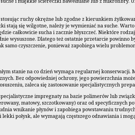
e, suche i miękkie ściereczki bawełniane lub z mikrofibry.
stosując ruchy okrężne lub zgodne z kierunkiem żyłkowani
i stają się wilgotne, należy je wymieniać na suche. Warto
ędzie całkowicie sucha i zacznie błyszczeć. Niektóre ro
ładnie wysuszone. Dlatego też ostatnie przetarcie powinn
 jak samo czyszczenie, ponieważ zapobiega wielu problemo
ałym stanie na co dzień wymaga regularnej konserwacji. 
rznych. Bez odpowiedniej ochrony, jego powierzchnia może
osuszeniu, zaleca się zastosowanie specjalistycznych pre
 specjalistyczne impregnaty na bazie polimerów lub zwi
rowany, matowy, szczotkowany) oraz od specyficznych po
udnia wnikanie płynów i zapobiega powstawaniu trudnych 
 lekki połysk, ale wymagają częstszego odnawiania i mogą 