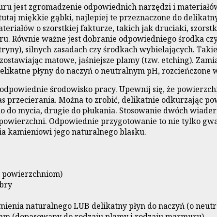
u jest zgromadzenie odpowiednich narzędzi i materiałów.
utaj miękkie gąbki, najlepiej te przeznaczone do delikatn
eriałów o szorstkiej fakturze, takich jak druciaki, szors
u. Równie ważne jest dobranie odpowiedniego środka cz
ytryny), silnych zasadach czy środkach wybielających. Tak
stawiając matowe, jaśniejsze plamy (tzw. etching). Zamiast
elikatne płyny do naczyń o neutralnym pH, rozcieńczone 
dpowiednie środowisko pracy. Upewnij się, że powierzchnia
przecierania. Można to zrobić, delikatnie odkurzając pow
o do mycia, drugie do płukania. Stosowanie dwóch wiader 
powierzchni. Odpowiednie przygotowanie to nie tylko gwa
ia kamieniowi jego naturalnego blasku.
m powierzchniom)
ibry
amienia naturalnego LUB delikatny płyn do naczyń (o neut
am (dopasowany do rodzaju plamy i rodzaju marmuru)