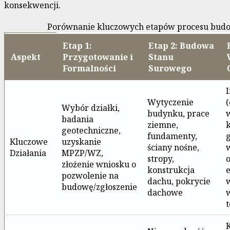
konsekwencji.
Porównanie kluczowych etapów procesu bud
Etap 1:
Etap 2: Budowa
Aspekt
Przygotowanie i
Stanu
Formalności
Surowego
I
Wytyczenie
(
Wybór działki,
budynku, prace
badania
ziemne,
k
geotechniczne,
fundamenty,
g
Kluczowe
uzyskanie
ściany nośne,
Działania
MPZP/WZ,
stropy,
złożenie wniosku o
konstrukcja
e
pozwolenie na
dachu, pokrycie
budowę/zgłoszenie
dachowe