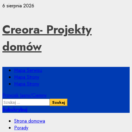
Przejdź
6 sierpnia 2026
do
treści
Creora- Projekty
domów
Menu
Mapa Serwisu
główne
Mapa Strony
Mapa Strony
Przycisk Jasny/Ciemny
Szukaj:
Subskrybuj
Strona domowa
Porady