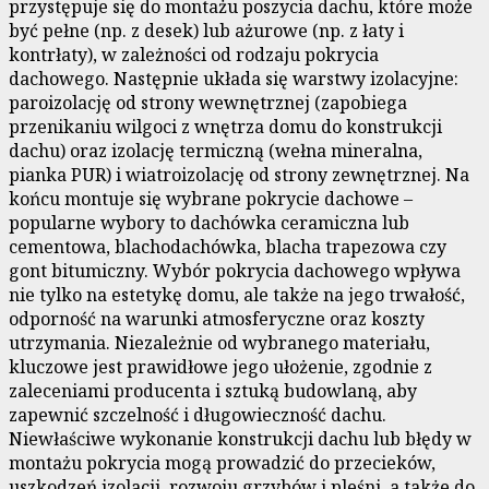
przystępuje się do montażu poszycia dachu, które może
być pełne (np. z desek) lub ażurowe (np. z łaty i
kontrłaty), w zależności od rodzaju pokrycia
dachowego. Następnie układa się warstwy izolacyjne:
paroizolację od strony wewnętrznej (zapobiega
przenikaniu wilgoci z wnętrza domu do konstrukcji
dachu) oraz izolację termiczną (wełna mineralna,
pianka PUR) i wiatroizolację od strony zewnętrznej. Na
końcu montuje się wybrane pokrycie dachowe –
popularne wybory to dachówka ceramiczna lub
cementowa, blachodachówka, blacha trapezowa czy
gont bitumiczny. Wybór pokrycia dachowego wpływa
nie tylko na estetykę domu, ale także na jego trwałość,
odporność na warunki atmosferyczne oraz koszty
utrzymania. Niezależnie od wybranego materiału,
kluczowe jest prawidłowe jego ułożenie, zgodnie z
zaleceniami producenta i sztuką budowlaną, aby
zapewnić szczelność i długowieczność dachu.
Niewłaściwe wykonanie konstrukcji dachu lub błędy w
montażu pokrycia mogą prowadzić do przecieków,
uszkodzeń izolacji, rozwoju grzybów i pleśni, a także do