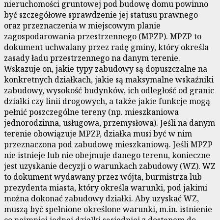
nieruchomości gruntowej pod budowę domu powinno
być szczegółowe sprawdzenie jej statusu prawnego
oraz przeznaczenia w miejscowym planie
zagospodarowania przestrzennego (MPZP). MPZP to
dokument uchwalany przez radę gminy, który określa
zasady ładu przestrzennego na danym terenie.
Wskazuje on, jakie typy zabudowy są dopuszczalne na
konkretnych działkach, jakie są maksymalne wskaźniki
zabudowy, wysokość budynków, ich odległość od granic
działki czy linii drogowych, a także jakie funkcje mogą
pełnić poszczególne tereny (np. mieszkaniowa
jednorodzinna, usługowa, przemysłowa). Jeśli na danym
terenie obowiązuje MPZP, działka musi być w nim
przeznaczona pod zabudowę mieszkaniową. Jeśli MPZP
nie istnieje lub nie obejmuje danego terenu, konieczne
jest uzyskanie decyzji o warunkach zabudowy (WZ). WZ
to dokument wydawany przez wójta, burmistrza lub
prezydenta miasta, który określa warunki, pod jakimi
można dokonać zabudowy działki. Aby uzyskać WZ,
muszą być spełnione określone warunki, m.in. istnienie