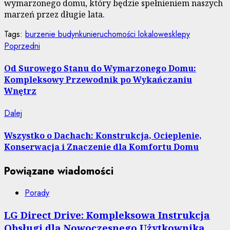
wymarzonego domu, który będzie spełnieniem naszych
marzeń przez długie lata.
Tags:
burzenie budynku
nieruchomości lokalowe
sklepy
Nawigacja
Poprzedni
Poprzedni
wpis:
wpisu
Od Surowego Stanu do Wymarzonego Domu:
Kompleksowy Przewodnik po Wykańczaniu
Wnętrz
Następny
Dalej
wpis:
Wszystko o Dachach: Konstrukcja, Ocieplenie,
Konserwacja i Znaczenie dla Komfortu Domu
Powiązane wiadomości
Porady
LG Direct Drive: Kompleksowa Instrukcja
Obsługi dla Nowoczesnego Użytkownika