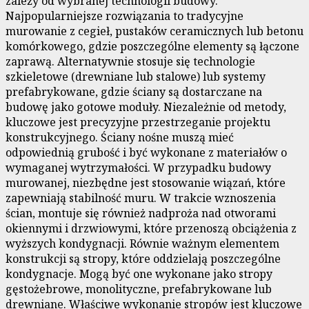
zależy od wybranej technologii budowy.
Najpopularniejsze rozwiązania to tradycyjne
murowanie z cegieł, pustaków ceramicznych lub betonu
komórkowego, gdzie poszczególne elementy są łączone
zaprawą. Alternatywnie stosuje się technologie
szkieletowe (drewniane lub stalowe) lub systemy
prefabrykowane, gdzie ściany są dostarczane na
budowę jako gotowe moduły. Niezależnie od metody,
kluczowe jest precyzyjne przestrzeganie projektu
konstrukcyjnego. Ściany nośne muszą mieć
odpowiednią grubość i być wykonane z materiałów o
wymaganej wytrzymałości. W przypadku budowy
murowanej, niezbędne jest stosowanie wiązań, które
zapewniają stabilność muru. W trakcie wznoszenia
ścian, montuje się również nadproża nad otworami
okiennymi i drzwiowymi, które przenoszą obciążenia z
wyższych kondygnacji. Równie ważnym elementem
konstrukcji są stropy, które oddzielają poszczególne
kondygnacje. Mogą być one wykonane jako stropy
gęstożebrowe, monolityczne, prefabrykowane lub
drewniane. Właściwe wykonanie stropów jest kluczowe