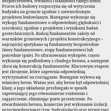
bezpieczeństwa, trwałości i stabilności całego domu.
Proces ich budowy rozpoczyna się od wytyczenia
budynku na gruncie zgodnie z zatwierdzonym
projektem budowlanym. Następnie wykonuje się
wykopy fundamentowe o odpowiedniej głębokości i
szerokości, zgodnie z projektem i wynikami badań
geotechnicznych. Rodzaj fundamentów zależy od
warunków gruntowych i projektu konstrukcyjnego –
najczęściej spotykane są fundamenty bezpośrednie
(ławy fundamentowe, stopy fundamentowe) lub
pośrednie (pale). Po uformowaniu wykopów, często
wykonuje się podbudowę z chudego betonu, a następnie
zbroi się konstrukcję fundamentów. Kluczowym etapem
jest zbrojenie, które zapewnia odpowiednią
wytrzymałość na rozciąganie. Następnie wylewa się
właściwy beton. Ważne jest, aby beton był odpowiedniej
klasy, a jego układanie przebiegało w sposób
zapewniający jego równomierne rozłożenie i
zagęszczenie, eliminując puste przestrzenie. Po
stwardnieniu betonu, konieczne jest wykonanie izolacji
przeciwwilgociowej (tzw. hydroizolacji) oraz termicznej