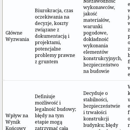
Niezawodność
wykonawców,
Biurokracja, czas
jakość
oczekiwania na
j
materiałów,
decyzje, koszty
warunki
związane z
Główne
pogodowe,
dokumentacją i
Wyzwania
dokładność
projektami,
wykonania
potencjalne
elementów
problemy prawne
konstrukcyjnych,
z gruntem
f
bezpieczeństwo
na budowie
Decyduje o
Definiuje
stabilności,
możliwość i
bezpieczeństwie
e
legalność budowy;
i trwałości
Wpływ na
błędy na tym
konstrukcji
Wynik
etapie mogą
budynku; błędy
Końcowy
zatrzymać całą