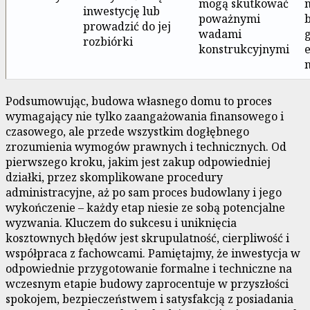
mogą skutkować
inwestycję lub
poważnymi
prowadzić do jej
wadami
rozbiórki
konstrukcyjnymi
e
Podsumowując, budowa własnego domu to proces
wymagający nie tylko zaangażowania finansowego i
czasowego, ale przede wszystkim dogłębnego
zrozumienia wymogów prawnych i technicznych. Od
pierwszego kroku, jakim jest zakup odpowiedniej
działki, przez skomplikowane procedury
administracyjne, aż po sam proces budowlany i jego
wykończenie – każdy etap niesie ze sobą potencjalne
wyzwania. Kluczem do sukcesu i uniknięcia
kosztownych błędów jest skrupulatność, cierpliwość i
współpraca z fachowcami. Pamiętajmy, że inwestycja w
odpowiednie przygotowanie formalne i techniczne na
wczesnym etapie budowy zaprocentuje w przyszłości
spokojem, bezpieczeństwem i satysfakcją z posiadania