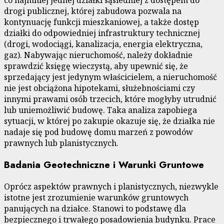
co najmniej jednej działki sąsiedniej z dostępem do
drogi publicznej, której zabudowa pozwala na
kontynuację funkcji mieszkaniowej, a także dostęp
działki do odpowiedniej infrastruktury technicznej
(drogi, wodociągi, kanalizacja, energia elektryczna,
gaz). Nabywając nieruchomość, należy dokładnie
sprawdzić księgę wieczystą, aby upewnić się, że
sprzedający jest jedynym właścicielem, a nieruchomość
nie jest obciążona hipotekami, służebnościami czy
innymi prawami osób trzecich, które mogłyby utrudnić
lub uniemożliwić budowę. Taka analiza zapobiega
sytuacji, w której po zakupie okazuje się, że działka nie
nadaje się pod budowę domu marzeń z powodów
prawnych lub planistycznych.
Badania Geotechniczne i Warunki Gruntowe
Oprócz aspektów prawnych i planistycznych, niezwykle
istotne jest zrozumienie warunków gruntowych
panujących na działce. Stanowi to podstawę dla
bezpiecznego i trwałego posadowienia budynku. Prace