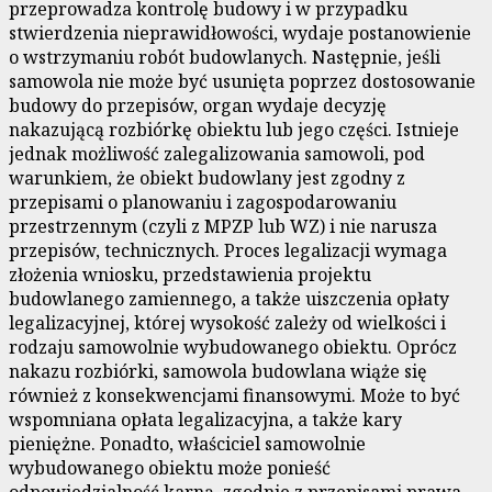
przeprowadza kontrolę budowy i w przypadku
stwierdzenia nieprawidłowości, wydaje postanowienie
o wstrzymaniu robót budowlanych. Następnie, jeśli
samowola nie może być usunięta poprzez dostosowanie
budowy do przepisów, organ wydaje decyzję
nakazującą rozbiórkę obiektu lub jego części. Istnieje
jednak możliwość zalegalizowania samowoli, pod
warunkiem, że obiekt budowlany jest zgodny z
przepisami o planowaniu i zagospodarowaniu
przestrzennym (czyli z MPZP lub WZ) i nie narusza
przepisów, technicznych. Proces legalizacji wymaga
złożenia wniosku, przedstawienia projektu
budowlanego zamiennego, a także uiszczenia opłaty
legalizacyjnej, której wysokość zależy od wielkości i
rodzaju samowolnie wybudowanego obiektu. Oprócz
nakazu rozbiórki, samowola budowlana wiąże się
również z konsekwencjami finansowymi. Może to być
wspomniana opłata legalizacyjna, a także kary
pieniężne. Ponadto, właściciel samowolnie
wybudowanego obiektu może ponieść