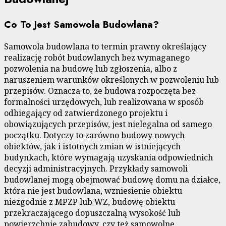
Co To Jest Samowola Budowlana?
Samowola budowlana to termin prawny określający
realizację robót budowlanych bez wymaganego
pozwolenia na budowę lub zgłoszenia, albo z
naruszeniem warunków określonych w pozwoleniu lub
przepisów. Oznacza to, że budowa rozpoczęta bez
formalności urzędowych, lub realizowana w sposób
odbiegający od zatwierdzonego projektu i
obowiązujących przepisów, jest nielegalna od samego
początku. Dotyczy to zarówno budowy nowych
obiektów, jak i istotnych zmian w istniejących
budynkach, które wymagają uzyskania odpowiednich
decyzji administracyjnych. Przykłady samowoli
budowlanej mogą obejmować budowę domu na działce,
która nie jest budowlana, wzniesienie obiektu
niezgodnie z MPZP lub WZ, budowę obiektu
przekraczającego dopuszczalną wysokość lub
powierzchnię zabudowy, czy też samowolne