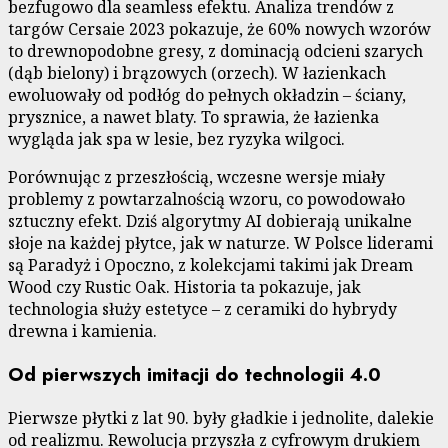
bezfugowo dla seamless efektu. Analiza trendów z
targów Cersaie 2023 pokazuje, że 60% nowych wzorów
to drewnopodobne gresy, z dominacją odcieni szarych
(dąb bielony) i brązowych (orzech). W łazienkach
ewoluowały od podłóg do pełnych okładzin – ściany,
prysznice, a nawet blaty. To sprawia, że łazienka
wygląda jak spa w lesie, bez ryzyka wilgoci.
Porównując z przeszłością, wczesne wersje miały
problemy z powtarzalnością wzoru, co powodowało
sztuczny efekt. Dziś algorytmy AI dobierają unikalne
słoje na każdej płytce, jak w naturze. W Polsce liderami
są Paradyż i Opoczno, z kolekcjami takimi jak Dream
Wood czy Rustic Oak. Historia ta pokazuje, jak
technologia służy estetyce – z ceramiki do hybrydy
drewna i kamienia.
Od pierwszych imitacji do technologii 4.0
Pierwsze płytki z lat 90. były gładkie i jednolite, dalekie
od realizmu. Rewolucja przyszła z cyfrowym drukiem