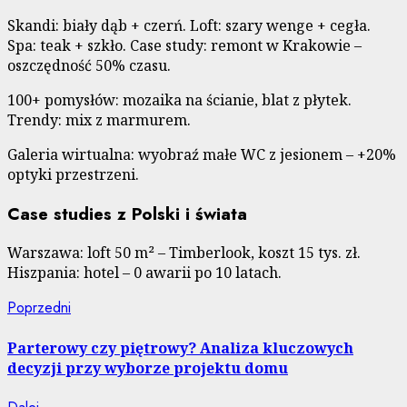
Skandi: biały dąb + czerń. Loft: szary wenge + cegła.
Spa: teak + szkło. Case study: remont w Krakowie –
oszczędność 50% czasu.
100+ pomysłów: mozaika na ścianie, blat z płytek.
Trendy: mix z marmurem.
Galeria wirtualna: wyobraź małe WC z jesionem – +20%
optyki przestrzeni.
Case studies z Polski i świata
Warszawa: loft 50 m² – Timberlook, koszt 15 tys. zł.
Hiszpania: hotel – 0 awarii po 10 latach.
Nawigacja
Poprzedni
Poprzedni
wpis:
wpisu
Parterowy czy piętrowy? Analiza kluczowych
decyzji przy wyborze projektu domu
Następny