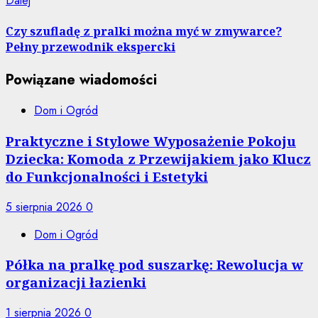
Dalej
wpis:
Czy szufladę z pralki można myć w zmywarce?
Pełny przewodnik ekspercki
Powiązane wiadomości
Dom i Ogród
Praktyczne i Stylowe Wyposażenie Pokoju
Dziecka: Komoda z Przewijakiem jako Klucz
do Funkcjonalności i Estetyki
5 sierpnia 2026
0
Dom i Ogród
Półka na pralkę pod suszarkę: Rewolucja w
organizacji łazienki
1 sierpnia 2026
0