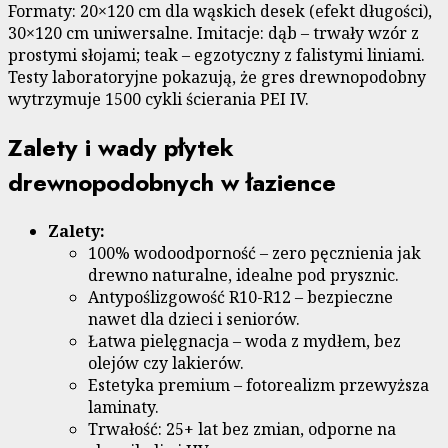
Formaty: 20×120 cm dla wąskich desek (efekt długości),
30×120 cm uniwersalne. Imitacje: dąb – trwały wzór z
prostymi słojami; teak – egzotyczny z falistymi liniami.
Testy laboratoryjne pokazują, że gres drewnopodobny
wytrzymuje 1500 cykli ścierania PEI IV.
Zalety i wady płytek
drewnopodobnych w łazience
Zalety:
100% wodoodporność – zero pęcznienia jak
drewno naturalne, idealne pod prysznic.
Antypoślizgowość R10-R12 – bezpieczne
nawet dla dzieci i seniorów.
Łatwa pielęgnacja – woda z mydłem, bez
olejów czy lakierów.
Estetyka premium – fotorealizm przewyższa
laminaty.
Trwałość: 25+ lat bez zmian, odporne na