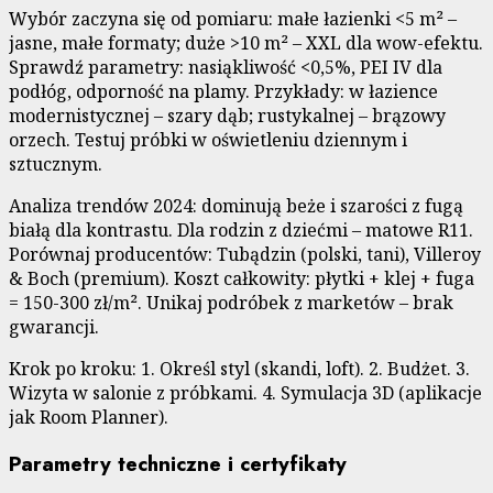
Wybór zaczyna się od pomiaru: małe łazienki <5 m² –
jasne, małe formaty; duże >10 m² – XXL dla wow-efektu.
Sprawdź parametry: nasiąkliwość <0,5%, PEI IV dla
podłóg, odporność na plamy. Przykłady: w łazience
modernistycznej – szary dąb; rustykalnej – brązowy
orzech. Testuj próbki w oświetleniu dziennym i
sztucznym.
Analiza trendów 2024: dominują beże i szarości z fugą
białą dla kontrastu. Dla rodzin z dziećmi – matowe R11.
Porównaj producentów: Tubądzin (polski, tani), Villeroy
& Boch (premium). Koszt całkowity: płytki + klej + fuga
= 150-300 zł/m². Unikaj podróbek z marketów – brak
gwarancji.
Krok po kroku: 1. Określ styl (skandi, loft). 2. Budżet. 3.
Wizyta w salonie z próbkami. 4. Symulacja 3D (aplikacje
jak Room Planner).
Parametry techniczne i certyfikaty