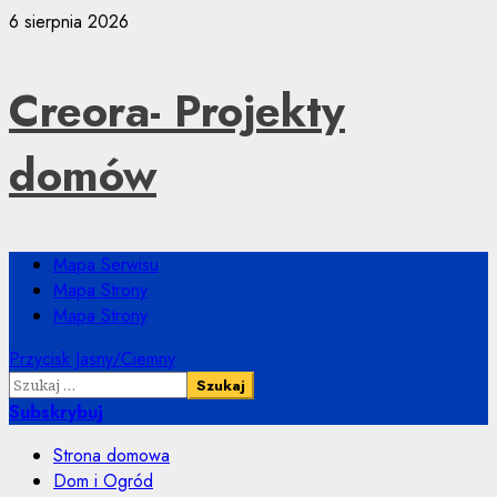
Przejdź
6 sierpnia 2026
do
treści
Creora- Projekty
domów
Menu
Mapa Serwisu
główne
Mapa Strony
Mapa Strony
Przycisk Jasny/Ciemny
Szukaj:
Subskrybuj
Strona domowa
Dom i Ogród