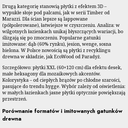
Drugą kategorię stanowią płytki z efektem 3D –
wypukłe słoje pod palcami, jak w serii Timber od
Marazzi. Dla ścian lepsze są lappowane
(półpolerowane), łatwiejsze w czyszczeniu. Analiza: w
wilgotnych łazienkach unikaj błyszczących wariacji, bo
ślizgają się po zmoczeniu. Popularne gatunki
imitowane: dąb (60% rynku), jesion, wenge, sosna
bielona. W Polsce nowością są płytki z recyklingu
drewna w składzie, jak EcoWood od Paradyż.
Szczegółowo: płytki XXL (60×120 cm) dla efektu desek,
małe heksagony dla mozaikowych akcentów.
Kolorystyka – od ciepłych brązów po chłodne szarości,
pasujące do trendu hygge. Wybór zależy od oświetlenia:
w małych łazienkach jasne płytki optycznie powiększają
przestrzeń.
Porównanie formatów i imitowanych gatunków
drewna