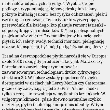
materiałów odpornych na wilgoć. Wyobraź sobie
podłogę przypominającą dębową deskę lub ściany
pokryte imitacją jesionu, bez ryzyka odkształceń, pleśni
czy drogich renowacji. Ten artykuł to wyczerpujący
przewodnik dla każdego, kto planuje remont łazienki –
od początkujących miłośników DIY po profesjonalnych
projektantów wnętrz. Przeanalizujemy historię tych
płytek, ich zalety, wady, techniki montażu, pielęgnację
oraz setki inspiracji, byś mógł podjąć świadomą decyzję.
Trend na drewnopodobne płytki narodził się w Europie
około 2010 roku, gdy producenci tacy jak Marazzi czy
Porcelanosa zaczęli eksperymentować z
zaawansowanymi technologiami druku cyfrowego i
strukturą 3D. W Polsce zyskały popularność dzięki
dostępności w sieciach jak Leroy Merlin czy Castorama,
gdzie ceny zaczynają się od 50 zł/m². Ale nie chodzi
tylko o cenę – to rewolucja w myśleniu o łazienkach. W
wilgotnym klimacie, gdzie drewno naturalne szybko
niszczeje, płytki te oferują kompromis idealny. W tym
tekście zgłębimy każdy aspekt: od wyboru formatu po