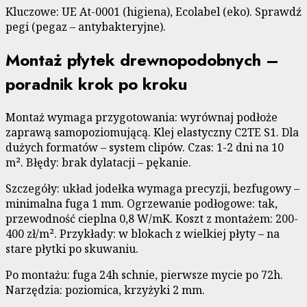
Kluczowe: UE At-0001 (higiena), Ecolabel (eko). Sprawdź
pegi (pegaz – antybakteryjne).
Montaż płytek drewnopodobnych –
poradnik krok po kroku
Montaż wymaga przygotowania: wyrównaj podłoże
zaprawą samopoziomującą. Klej elastyczny C2TE S1. Dla
dużych formatów – system clipów. Czas: 1-2 dni na 10
m². Błędy: brak dylatacji – pękanie.
Szczegóły: układ jodełka wymaga precyzji, bezfugowy –
minimalna fuga 1 mm. Ogrzewanie podłogowe: tak,
przewodność cieplna 0,8 W/mK. Koszt z montażem: 200-
400 zł/m². Przykłady: w blokach z wielkiej płyty – na
stare płytki po skuwaniu.
Po montażu: fuga 24h schnie, pierwsze mycie po 72h.
Narzędzia: poziomica, krzyżyki 2 mm.