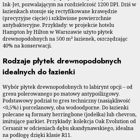
Ink-Jet, pozwalającym na rozdzielczość 1200 DPI. Dziś w
łazienkach stosuje się rectyfikowane krawędzie
(precyzyjne cięcie) i szkliwione powierzchnie
antybakteryjne. Przykłady: w projekcie hotelu
Hampton by Hilton w Warszawie użyto płytek
drewnopodobnych na 500 m² łazienek, oszczędzając
40% na konserwacji.
Rodzaje płytek drewnopodobnych
idealnych do łazienki
Wybór płytek drewnopodobnych to labirynt opcji – od
gresu polerowanego po matowy antypoślizgowy.
Podstawowy podział to gres techniczny (nasiąkliwość
<0,5%) i porcelanowy, oba wodoodporne. Do łazienki
polecane są formaty herringbone (jodełka) lub chevron,
imitujące parkiet. Przykłady: kolekcja Oak Evolution od
Cersanit w odcieniach dębu skandynawskiego, idealna
na podłogę dzięki klasie R11.