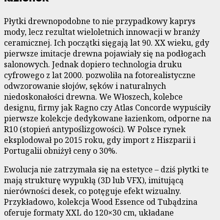
Płytki drewnopodobne to nie przypadkowy kaprys
mody, lecz rezultat wieloletnich innowacji w branży
ceramicznej. Ich początki sięgają lat 90. XX wieku, gdy
pierwsze imitacje drewna pojawiały się na podłogach
salonowych. Jednak dopiero technologia druku
cyfrowego z lat 2000. pozwoliła na fotorealistyczne
odwzorowanie słojów, sęków i naturalnych
niedoskonałości drewna. We Włoszech, kolebce
designu, firmy jak Ragno czy Atlas Concorde wypuściły
pierwsze kolekcje dedykowane łazienkom, odporne na
R10 (stopień antypoślizgowości). W Polsce rynek
eksplodował po 2015 roku, gdy import z Hiszparii i
Portugalii obniżył ceny o 30%.
Ewolucja nie zatrzymała się na estetyce – dziś płytki te
mają strukturę wypukłą (3D lub VFX), imitującą
nierówności desek, co potęguje efekt wizualny.
Przykładowo, kolekcja Wood Essence od Tubądzina
oferuje formaty XXL do 120×30 cm, układane