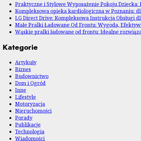
Praktyczne i Stylowe Wyposażenie Pokoju Dziecka: 
Kompleksowa opieka kardiologiczna w Poznaniu: dl
LG Direct Drive: Kompleksowa Instrukcja Obsługi 
Małe Pralki Ładowane Od Frontu: Wygoda, Efekty
Wąskie pralki ładowane od frontu: Idealne rozwiąza
Kategorie
Artykuły
Biznes
Budownictwo
Dom i Ogród
Inne
Lifestyle
Motoryzacja
Nieruchomości
Porady
Publikacje
Technologia
Wiadomości