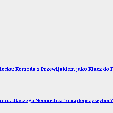
ecka: Komoda z Przewijakiem jako Klucz do F
niu: dlaczego Neomedica to najlepszy wybór?