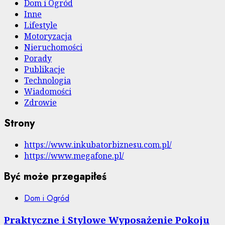
Dom i Ogród
Inne
Lifestyle
Motoryzacja
Nieruchomości
Porady
Publikacje
Technologia
Wiadomości
Zdrowie
Strony
https://www.inkubatorbiznesu.com.pl/
https://www.megafone.pl/
Być może przegapiłeś
Dom i Ogród
Praktyczne i Stylowe Wyposażenie Pokoju