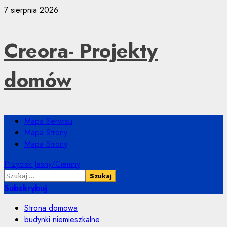
Przejdź
7 sierpnia 2026
do
treści
Creora- Projekty
domów
Menu
Mapa Serwisu
główne
Mapa Strony
Mapa Strony
Przycisk Jasny/Ciemny
Szukaj:
Subskrybuj
Strona domowa
budynki niemieszkalne