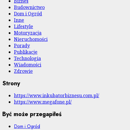
Biznes
Budownictwo
Dom i Ogród
Inne
Lifestyle
Motoryzacja
Nieruchomości
Porady
Publikacje
Technologia
Wiadomości
Zdrowie
Strony
https://www.inkubatorbiznesu.com.pl/
https://www.megafone.pl/
Być może przegapiłeś
Dom i Ogród