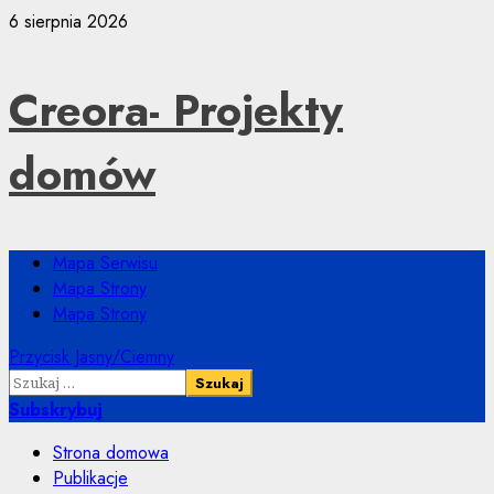
Przejdź
6 sierpnia 2026
do
treści
Creora- Projekty
domów
Menu
Mapa Serwisu
główne
Mapa Strony
Mapa Strony
Przycisk Jasny/Ciemny
Szukaj:
Subskrybuj
Strona domowa
Publikacje