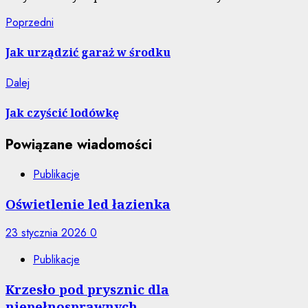
Nawigacja
Poprzedni
Poprzedni
wpis:
wpisu
Jak urządzić garaż w środku
Następny
Dalej
wpis:
Jak czyścić lodówkę
Powiązane wiadomości
Publikacje
Oświetlenie led łazienka
23 stycznia 2026
0
Publikacje
Krzesło pod prysznic dla
niepełnosprawnych