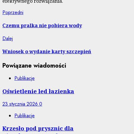
efektywnego rozwiązania.
Nawigacja
Poprzedni
Poprzedni
wpis:
wpisu
Czemu pralka nie pobiera wody
Następny
Dalej
wpis:
Wniosek o wydanie karty szczepień
Powiązane wiadomości
Publikacje
Oświetlenie led łazienka
23 stycznia 2026
0
Publikacje
Krzesło pod prysznic dla