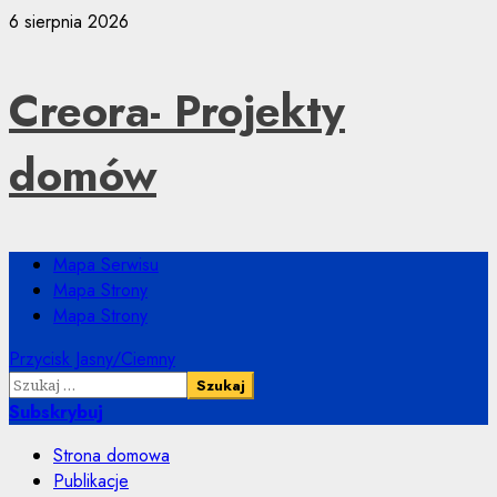
Przejdź
6 sierpnia 2026
do
treści
Creora- Projekty
domów
Menu
Mapa Serwisu
główne
Mapa Strony
Mapa Strony
Przycisk Jasny/Ciemny
Szukaj:
Subskrybuj
Strona domowa
Publikacje