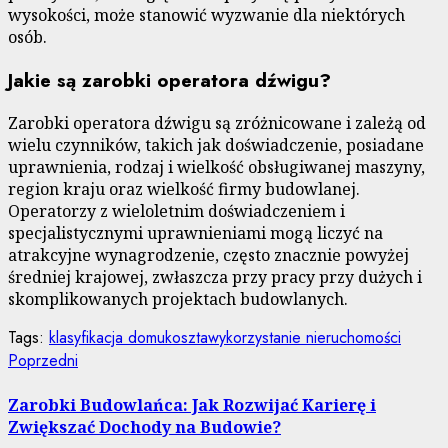
wysokości, może stanowić wyzwanie dla niektórych
osób.
Jakie są zarobki operatora dźwigu?
Zarobki operatora dźwigu są zróżnicowane i zależą od
wielu czynników, takich jak doświadczenie, posiadane
uprawnienia, rodzaj i wielkość obsługiwanej maszyny,
region kraju oraz wielkość firmy budowlanej.
Operatorzy z wieloletnim doświadczeniem i
specjalistycznymi uprawnieniami mogą liczyć na
atrakcyjne wynagrodzenie, często znacznie powyżej
średniej krajowej, zwłaszcza przy pracy przy dużych i
skomplikowanych projektach budowlanych.
Tags:
klasyfikacja domu
koszta
wykorzystanie nieruchomości
Nawigacja
Poprzedni
Poprzedni
wpis:
wpisu
Zarobki Budowlańca: Jak Rozwijać Karierę i
Zwiększać Dochody na Budowie?