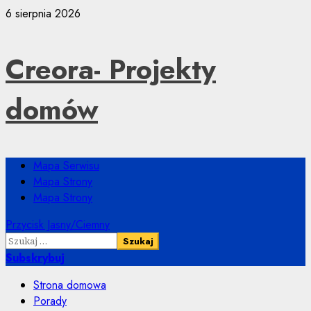
Przejdź
6 sierpnia 2026
do
treści
Creora- Projekty
domów
Menu
Mapa Serwisu
główne
Mapa Strony
Mapa Strony
Przycisk Jasny/Ciemny
Szukaj:
Subskrybuj
Strona domowa
Porady