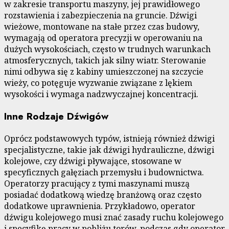
w zakresie transportu maszyny, jej prawidłowego
rozstawienia i zabezpieczenia na gruncie. Dźwigi
wieżowe, montowane na stałe przez czas budowy,
wymagają od operatora precyzji w operowaniu na
dużych wysokościach, często w trudnych warunkach
atmosferycznych, takich jak silny wiatr. Sterowanie
nimi odbywa się z kabiny umieszczonej na szczycie
wieży, co potęguje wyzwanie związane z lękiem
wysokości i wymaga nadzwyczajnej koncentracji.
Inne Rodzaje Dźwigów
Oprócz podstawowych typów, istnieją również dźwigi
specjalistyczne, takie jak dźwigi hydrauliczne, dźwigi
kolejowe, czy dźwigi pływające, stosowane w
specyficznych gałęziach przemysłu i budownictwa.
Operatorzy pracujący z tymi maszynami muszą
posiadać dodatkową wiedzę branżową oraz często
dodatkowe uprawnienia. Przykładowo, operator
dźwigu kolejowego musi znać zasady ruchu kolejowego
i specyfikę pracy w pobliżu torów, podczas gdy operator