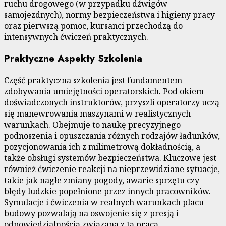
ruchu drogowego (w przypadku dźwigów
samojezdnych), normy bezpieczeństwa i higieny pracy
oraz pierwszą pomoc, kursanci przechodzą do
intensywnych ćwiczeń praktycznych.
Praktyczne Aspekty Szkolenia
Część praktyczna szkolenia jest fundamentem
zdobywania umiejętności operatorskich. Pod okiem
doświadczonych instruktorów, przyszli operatorzy uczą
się manewrowania maszynami w realistycznych
warunkach. Obejmuje to naukę precyzyjnego
podnoszenia i opuszczania różnych rodzajów ładunków,
pozycjonowania ich z milimetrową dokładnością, a
także obsługi systemów bezpieczeństwa. Kluczowe jest
również ćwiczenie reakcji na nieprzewidziane sytuacje,
takie jak nagłe zmiany pogody, awarie sprzętu czy
błędy ludzkie popełnione przez innych pracowników.
Symulacje i ćwiczenia w realnych warunkach placu
budowy pozwalają na oswojenie się z presją i
odpowiedzialnością związaną z tą pracą.