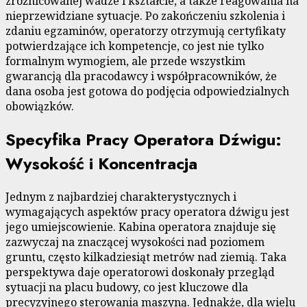
zróżnicowanej wadze i kształcie, a także reagowania na
nieprzewidziane sytuacje. Po zakończeniu szkolenia i
zdaniu egzaminów, operatorzy otrzymują certyfikaty
potwierdzające ich kompetencje, co jest nie tylko
formalnym wymogiem, ale przede wszystkim
gwarancją dla pracodawcy i współpracowników, że
dana osoba jest gotowa do podjęcia odpowiedzialnych
obowiązków.
Specyfika Pracy Operatora Dźwigu:
Wysokość i Koncentracja
Jednym z najbardziej charakterystycznych i
wymagających aspektów pracy operatora dźwigu jest
jego umiejscowienie. Kabina operatora znajduje się
zazwyczaj na znaczącej wysokości nad poziomem
gruntu, często kilkadziesiąt metrów nad ziemią. Taka
perspektywa daje operatorowi doskonały przegląd
sytuacji na placu budowy, co jest kluczowe dla
precyzyjnego sterowania maszyną. Jednakże, dla wielu