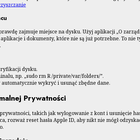
zyszczanie
acu
aprawdę zajmuje miejsce na dysku. Użyj aplikacji „O zar
 aplikacje i dokumenty, które nie są już potrzebne. To nie
.
ryfikacji dysku.
alu, np. „sudo rm R /private/var/folders/”.
 automatycznie wykryć i usunąć zbędne dane.
malnej Prywatności
ywatności, takich jak wylogowanie z kont i usunięcie hase
ca, rozważ reset hasła Apple ID, aby nikt nie mógł odzysk
o.