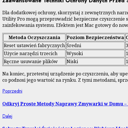
Zaawansowane Techniki Ochrony Danych Przed 
Dla dodatkowej ochrony, skorzystaj z zewnętrznych narzę
Utility Pro mogą przeprowadzić bezpieczne czyszczenie s
zainfekowania systemu. Efektem jest Mac gotowy do nowe
Metoda Oczyszczania
Poziom Bezpieczeństwa
Reset ustawień fabrycznych
Średni
Użycie narzędzi trzecich
Wysoki
Ręczne usuwanie plików
Niski
Na koniec, przetestuj urządzenie po czyszczeniu, aby upew
co podnosi jego wartość na rynku. Z tymi metodami, sprzed
Nawigacja
Poprzedni
Poprzedni
wpis:
wpisu
Odkryj Proste Metody Naprawy Zmywarki w Domu –
Następny
Dalej
wpis: