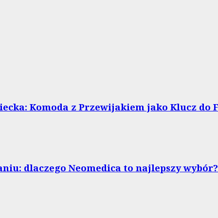
ecka: Komoda z Przewijakiem jako Klucz do F
niu: dlaczego Neomedica to najlepszy wybór?