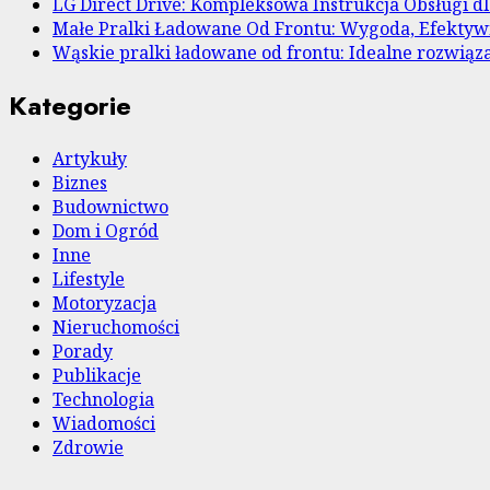
LG Direct Drive: Kompleksowa Instrukcja Obsługi 
Małe Pralki Ładowane Od Frontu: Wygoda, Efekty
Wąskie pralki ładowane od frontu: Idealne rozwiąza
Kategorie
Artykuły
Biznes
Budownictwo
Dom i Ogród
Inne
Lifestyle
Motoryzacja
Nieruchomości
Porady
Publikacje
Technologia
Wiadomości
Zdrowie