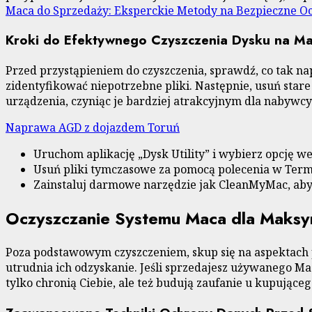
Maca do Sprzedaży: Eksperckie Metody na Bezpieczne Oc
Kroki do Efektywnego Czyszczenia Dysku na M
Przed przystąpieniem do czyszczenia, sprawdź, co tak n
zidentyfikować niepotrzebne pliki. Następnie, usuń stare
urządzenia, czyniąc je bardziej atrakcyjnym dla nabywcy
Naprawa AGD z dojazdem Toruń
Uruchom aplikację „Dysk Utility” i wybierz opcję we
Usuń pliki tymczasowe za pomocą polecenia w Termin
Zainstaluj darmowe narzędzie jak CleanMyMac, aby
Oczyszczanie Systemu Maca dla Maksy
Poza podstawowym czyszczeniem, skup się na aspektach pr
utrudnia ich odzyskanie. Jeśli sprzedajesz używanego Ma
tylko chronią Ciebie, ale też budują zaufanie u kupująceg