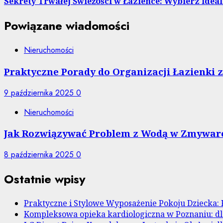
Sekrety Trwałej Świeżości w Łazience: Wybierz Idea
Powiązane wiadomości
Nieruchomości
Praktyczne Porady do Organizacji Łazienki
9 października 2025
0
Nieruchomości
Jak Rozwiązywać Problem z Wodą w Zmywarc
8 października 2025
0
Ostatnie wpisy
Praktyczne i Stylowe Wyposażenie Pokoju Dziecka: 
Kompleksowa opieka kardiologiczna w Poznaniu: dl