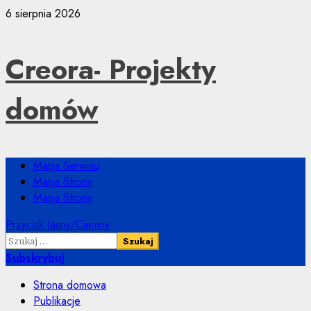
Przejdź
6 sierpnia 2026
do
treści
Creora- Projekty
domów
Menu
Mapa Serwisu
główne
Mapa Strony
Mapa Strony
Przycisk Jasny/Ciemny
Szukaj:
Subskrybuj
Strona domowa
Publikacje