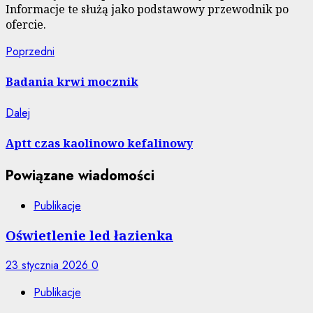
Informacje te służą jako podstawowy przewodnik po
ofercie.
Nawigacja
Poprzedni
Poprzedni
wpis:
wpisu
Badania krwi mocznik
Następny
Dalej
wpis:
Aptt czas kaolinowo kefalinowy
Powiązane wiadomości
Publikacje
Oświetlenie led łazienka
23 stycznia 2026
0
Publikacje