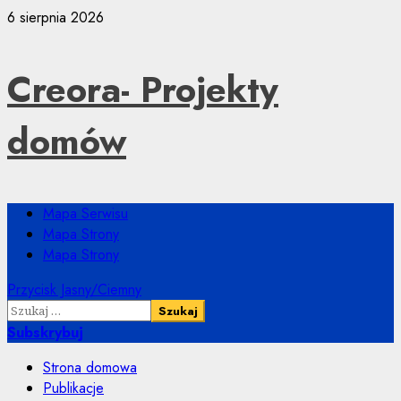
Przejdź
6 sierpnia 2026
do
treści
Creora- Projekty
domów
Menu
Mapa Serwisu
główne
Mapa Strony
Mapa Strony
Przycisk Jasny/Ciemny
Szukaj:
Subskrybuj
Strona domowa
Publikacje