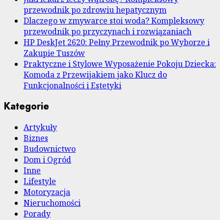
przewodnik po zdrowiu hepatycznym
Dlaczego w zmywarce stoi woda? Kompleksowy
przewodnik po przyczynach i rozwiązaniach
HP DeskJet 2620: Pełny Przewodnik po Wyborze i
Zakupie Tuszów
Praktyczne i Stylowe Wyposażenie Pokoju Dziecka:
Komoda z Przewijakiem jako Klucz do
Funkcjonalności i Estetyki
Kategorie
Artykuły
Biznes
Budownictwo
Dom i Ogród
Inne
Lifestyle
Motoryzacja
Nieruchomości
Porady