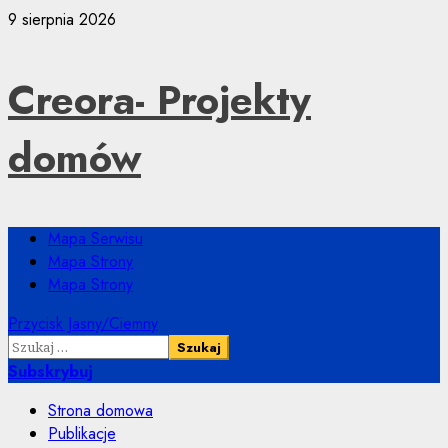
Przejdź
9 sierpnia 2026
do
treści
Creora- Projekty
domów
Menu
Mapa Serwisu
główne
Mapa Strony
Mapa Strony
Przycisk Jasny/Ciemny
Szukaj:
Subskrybuj
Strona domowa
Publikacje