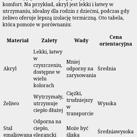
komfort. Na przykład, akryl jest lekki i łatwy w
utrzymaniu, idealny dla rodzin z dziećmi, podczas gdy
żeliwo oferuje lepszą izolację termiczną. Oto tabela,
która pomoże w porównaniu:
Cena
Materiał
Zalety
Wady
orientacyjna
Lekki, łatwy
w
Mniej
czyszczeniu,
Akryl
odporny na
Średnia
dostępne w
zarysowania
wielu
kolorach
Ciężki,
Wytrzymały,
trudniejszy
Żeliwo
utrzymuje
Wysoka
w
ciepło dłużej
transporcie
Odporna na
Stal
ciepło,
Może być
Średniawysoka
emaliowana
elegancki
śliska