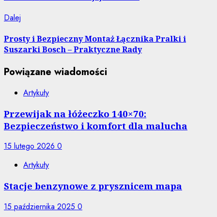
Następny
Dalej
wpis:
Prosty i Bezpieczny Montaż Łącznika Pralki i
Suszarki Bosch – Praktyczne Rady
Powiązane wiadomości
Artykuły
Przewijak na łóżeczko 140×70:
Bezpieczeństwo i komfort dla malucha
15 lutego 2026
0
Artykuły
Stacje benzynowe z prysznicem mapa
15 października 2025
0