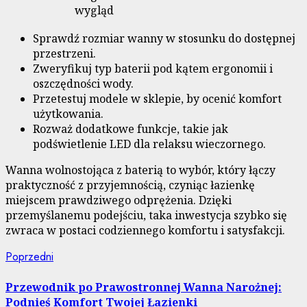
wygląd
Sprawdź rozmiar wanny w stosunku do dostępnej
przestrzeni.
Zweryfikuj typ baterii pod kątem ergonomii i
oszczędności wody.
Przetestuj modele w sklepie, by ocenić komfort
użytkowania.
Rozważ dodatkowe funkcje, takie jak
podświetlenie LED dla relaksu wieczornego.
Wanna wolnostojąca z baterią to wybór, który łączy
praktyczność z przyjemnością, czyniąc łazienkę
miejscem prawdziwego odprężenia. Dzięki
przemyślanemu podejściu, taka inwestycja szybko się
zwraca w postaci codziennego komfortu i satysfakcji.
Nawigacja
Poprzedni
Poprzedni
wpis:
wpisu
Przewodnik po Prawostronnej Wanna Narożnej:
Podnieś Komfort Twojej Łazienki