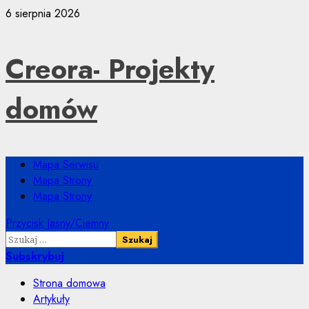
Przejdź
6 sierpnia 2026
do
treści
Creora- Projekty
domów
Menu
Mapa Serwisu
główne
Mapa Strony
Mapa Strony
Przycisk Jasny/Ciemny
Szukaj:
Subskrybuj
Strona domowa
Artykuły