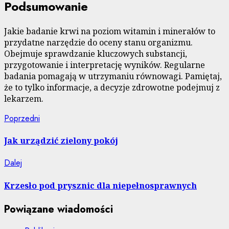
Podsumowanie
Jakie badanie krwi na poziom witamin i minerałów to
przydatne narzędzie do oceny stanu organizmu.
Obejmuje sprawdzanie kluczowych substancji,
przygotowanie i interpretację wyników. Regularne
badania pomagają w utrzymaniu równowagi. Pamiętaj,
że to tylko informacje, a decyzje zdrowotne podejmuj z
lekarzem.
Nawigacja
Poprzedni
Poprzedni
wpis:
wpisu
Jak urządzić zielony pokój
Następny
Dalej
wpis:
Krzesło pod prysznic dla niepełnosprawnych
Powiązane wiadomości