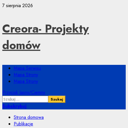
Przejdź
7 sierpnia 2026
do
treści
Creora- Projekty
domów
Menu
Mapa Serwisu
główne
Mapa Strony
Mapa Strony
Przycisk Jasny/Ciemny
Szukaj:
Subskrybuj
Strona domowa
Publikacje