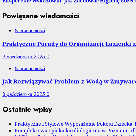
Eksperckie Wskazówki: Jak Zachować Higienę Łóżec
Powiązane wiadomości
Nieruchomości
Praktyczne Porady do Organizacji Łazienki
9 października 2025
0
Nieruchomości
Jak Rozwiązywać Problem z Wodą w Zmywarc
8 października 2025
0
Ostatnie wpisy
Praktyczne i Stylowe Wyposażenie Pokoju Dziecka: 
Kompleksowa opieka kardiologiczna w Poznaniu: dl