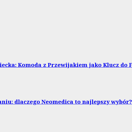
ecka: Komoda z Przewijakiem jako Klucz do F
niu: dlaczego Neomedica to najlepszy wybór?