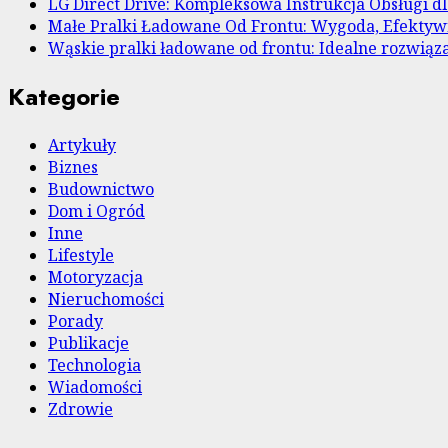
LG Direct Drive: Kompleksowa Instrukcja Obsługi 
Małe Pralki Ładowane Od Frontu: Wygoda, Efekty
Wąskie pralki ładowane od frontu: Idealne rozwiąza
Kategorie
Artykuły
Biznes
Budownictwo
Dom i Ogród
Inne
Lifestyle
Motoryzacja
Nieruchomości
Porady
Publikacje
Technologia
Wiadomości
Zdrowie