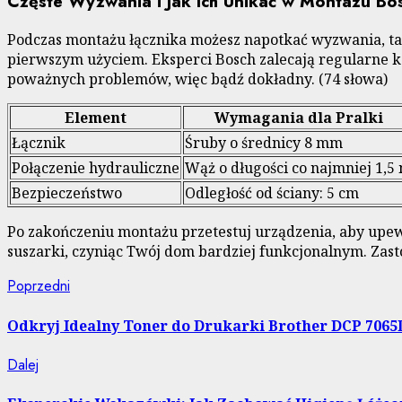
Częste Wyzwania i Jak Ich Unikać w Montażu Bo
Podczas montażu łącznika możesz napotkać wyzwania, takie
pierwszym użyciem. Eksperci Bosch zalecają regularne 
poważnych problemów, więc bądź dokładny. (74 słowa)
Element
Wymagania dla Pralki
Łącznik
Śruby o średnicy 8 mm
Połączenie hydrauliczne
Wąż o długości co najmniej 1,5
Bezpieczeństwo
Odległość od ściany: 5 cm
Po zakończeniu montażu przetestuj urządzenia, aby upewn
suszarki, czyniąc Twój dom bardziej funkcjonalnym. Zast
Nawigacja
Poprzedni
Poprzedni
wpis:
wpisu
Odkryj Idealny Toner do Drukarki Brother DCP 7065
Następny
Dalej
wpis: