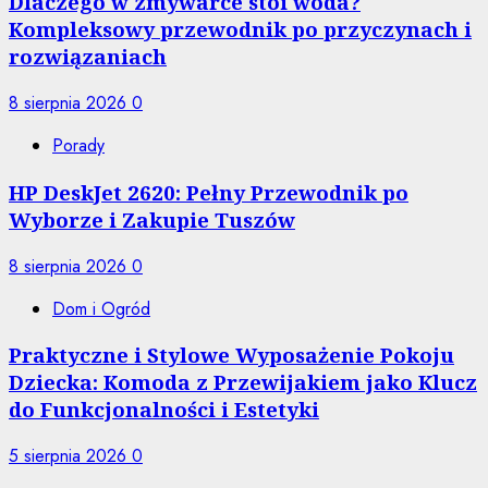
Dlaczego w zmywarce stoi woda?
Kompleksowy przewodnik po przyczynach i
rozwiązaniach
8 sierpnia 2026
0
Porady
HP DeskJet 2620: Pełny Przewodnik po
Wyborze i Zakupie Tuszów
8 sierpnia 2026
0
Dom i Ogród
Praktyczne i Stylowe Wyposażenie Pokoju
Dziecka: Komoda z Przewijakiem jako Klucz
do Funkcjonalności i Estetyki
5 sierpnia 2026
0