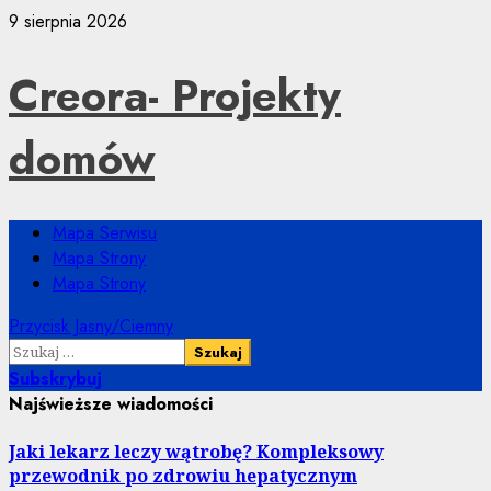
Przejdź
9 sierpnia 2026
do
treści
Creora- Projekty
domów
Menu
Mapa Serwisu
główne
Mapa Strony
Mapa Strony
Przycisk Jasny/Ciemny
Szukaj:
Subskrybuj
Najświeższe wiadomości
Jaki lekarz leczy wątrobę? Kompleksowy
przewodnik po zdrowiu hepatycznym