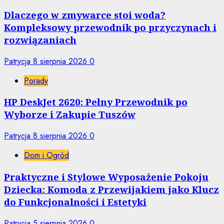
Dlaczego w zmywarce stoi woda?
Kompleksowy przewodnik po przyczynach i
rozwiązaniach
Patrycja
8 sierpnia 2026
0
Porady
HP DeskJet 2620: Pełny Przewodnik po
Wyborze i Zakupie Tuszów
Patrycja
8 sierpnia 2026
0
Dom i Ogród
Praktyczne i Stylowe Wyposażenie Pokoju
Dziecka: Komoda z Przewijakiem jako Klucz
do Funkcjonalności i Estetyki
Patrycja
5 sierpnia 2026
0