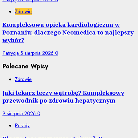
Zdrowie
Kompleksowa opieka kardiologiczna w
Poznaniu: dlaczego Neomedica to najlepszy
wybór?
Patrycja
5 sierpnia 2026
0
Polecane Wpisy
Zdrowie
Jaki lekarz leczy wątrobę? Kompleksowy
przewodnik po zdrowiu hepatycznym
9 sierpnia 2026
0
Porady