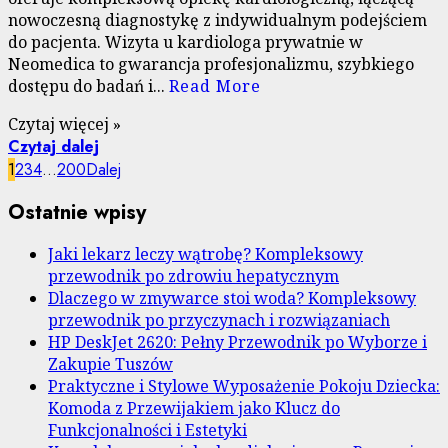
nowoczesną diagnostykę z indywidualnym podejściem
do pacjenta. Wizyta u kardiologa prywatnie w
Neomedica to gwarancja profesjonalizmu, szybkiego
dostępu do badań i...
Read More
Czytaj więcej »
Czytaj dalej
Stronicowanie
1
2
3
4
…
200
Dalej
wpisów
Ostatnie wpisy
Jaki lekarz leczy wątrobę? Kompleksowy
przewodnik po zdrowiu hepatycznym
Dlaczego w zmywarce stoi woda? Kompleksowy
przewodnik po przyczynach i rozwiązaniach
HP DeskJet 2620: Pełny Przewodnik po Wyborze i
Zakupie Tuszów
Praktyczne i Stylowe Wyposażenie Pokoju Dziecka:
Komoda z Przewijakiem jako Klucz do
Funkcjonalności i Estetyki