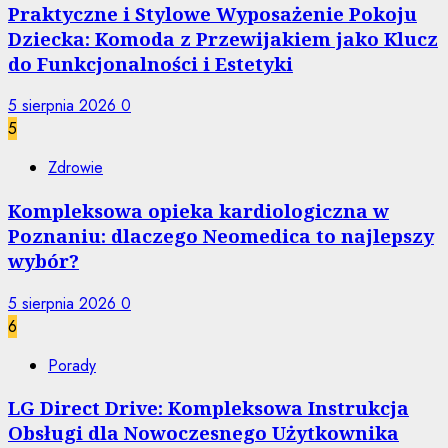
Praktyczne i Stylowe Wyposażenie Pokoju
Dziecka: Komoda z Przewijakiem jako Klucz
do Funkcjonalności i Estetyki
5 sierpnia 2026
0
5
Zdrowie
Kompleksowa opieka kardiologiczna w
Poznaniu: dlaczego Neomedica to najlepszy
wybór?
5 sierpnia 2026
0
6
Porady
LG Direct Drive: Kompleksowa Instrukcja
Obsługi dla Nowoczesnego Użytkownika