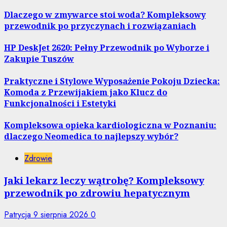
Dlaczego w zmywarce stoi woda? Kompleksowy
przewodnik po przyczynach i rozwiązaniach
HP DeskJet 2620: Pełny Przewodnik po Wyborze i
Zakupie Tuszów
Praktyczne i Stylowe Wyposażenie Pokoju Dziecka:
Komoda z Przewijakiem jako Klucz do
Funkcjonalności i Estetyki
Kompleksowa opieka kardiologiczna w Poznaniu:
dlaczego Neomedica to najlepszy wybór?
Zdrowie
Jaki lekarz leczy wątrobę? Kompleksowy
przewodnik po zdrowiu hepatycznym
Patrycja
9 sierpnia 2026
0